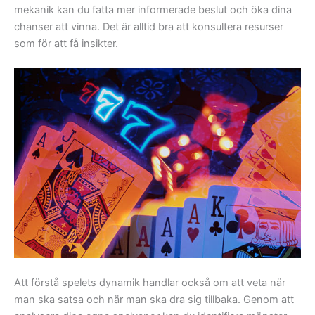
mekanik kan du fatta mer informerade beslut och öka dina
chanser att vinna. Det är alltid bra att konsultera resurser
som
för att få insikter.
Att förstå spelets dynamik handlar också om att veta när
man ska satsa och när man ska dra sig tillbaka. Genom att