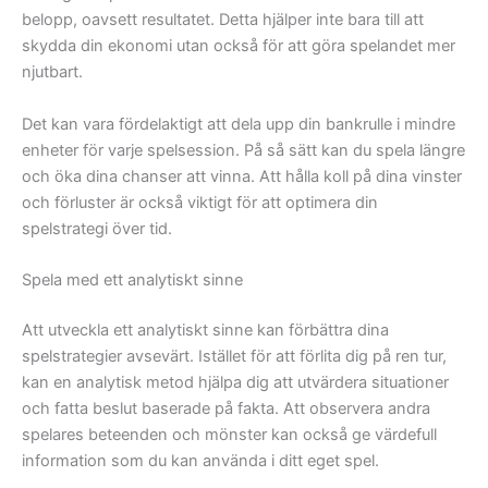
belopp, oavsett resultatet. Detta hjälper inte bara till att
skydda din ekonomi utan också för att göra spelandet mer
njutbart.
Det kan vara fördelaktigt att dela upp din bankrulle i mindre
enheter för varje spelsession. På så sätt kan du spela längre
och öka dina chanser att vinna. Att hålla koll på dina vinster
och förluster är också viktigt för att optimera din
spelstrategi över tid.
Spela med ett analytiskt sinne
Att utveckla ett analytiskt sinne kan förbättra dina
spelstrategier avsevärt. Istället för att förlita dig på ren tur,
kan en analytisk metod hjälpa dig att utvärdera situationer
och fatta beslut baserade på fakta. Att observera andra
spelares beteenden och mönster kan också ge värdefull
information som du kan använda i ditt eget spel.