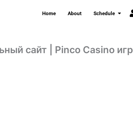
Home
About
Schedule
ый сайт | Pinco Casino игр