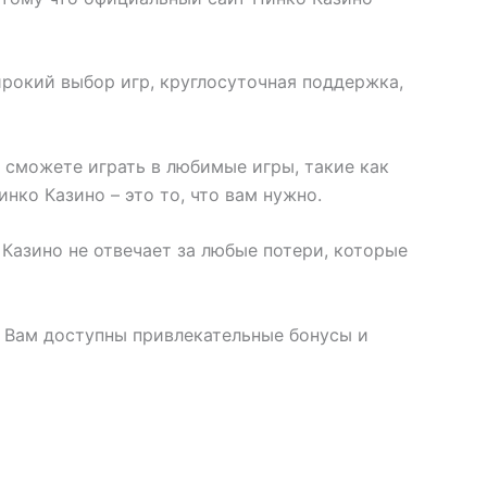
рокий выбор игр, круглосуточная поддержка,
ы сможете играть в любимые игры, такие как
инко Казино – это то, что вам нужно.
о Казино не отвечает за любые потери, которые
. Вам доступны привлекательные бонусы и