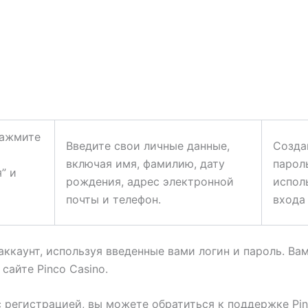
нажмите
Введите свои личные данные,
Созда
включая имя, фамилию, дату
парол
” и
рождения, адрес электронной
испол
почты и телефон.
входа 
ккаунт, используя введенные вами логин и пароль. Вам
сайте Pinco Casino.
 регистрацией, вы можете обратиться к поддержке Pinc