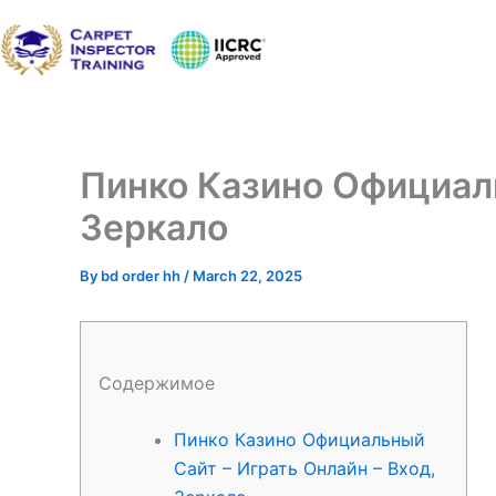
Skip
to
content
Пинко Казино Официальн
Зеркало
By
bd order hh
/
March 22, 2025
Содержимое
Пинко Казино Официальный
Сайт – Играть Онлайн – Вход,