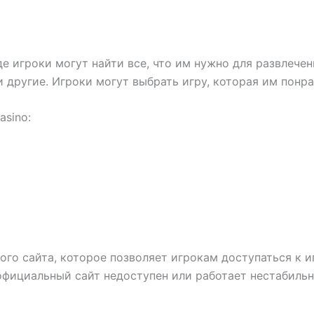
где игроки могут найти все, что им нужно для развлече
и другие. Игроки могут выбрать игру, которая им понра
sino:
ного сайта, которое позволяет игрокам доступаться к 
 официальный сайт недоступен или работает нестабильн