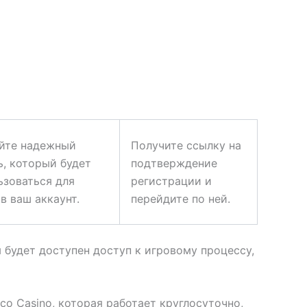
йте надежный
Получите ссылку на
ь, который будет
подтверждение
ьзоваться для
регистрации и
в ваш аккаунт.
перейдите по ней.
 будет доступен доступ к игровому процессу,
o Casino, которая работает круглосуточно,