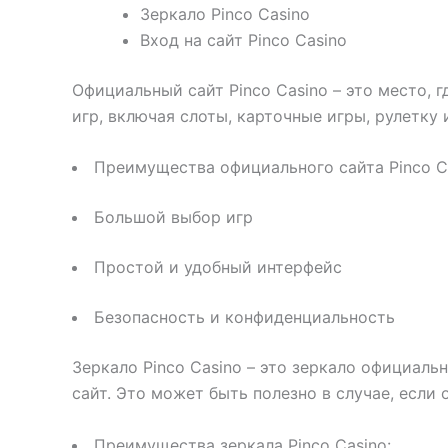
Зеркало Pinco Casino
Вход на сайт Pinco Casino
Официальный сайт Pinco Casino – это место, 
игр, включая слоты, карточные игры, рулетку 
Преимущества официального сайта Pinco Ca
Большой выбор игр
Простой и удобный интерфейс
Безопасность и конфиденциальность
Зеркало Pinco Casino – это зеркало официаль
сайт. Это может быть полезно в случае, если
Преимущества зеркала Pinco Casino: