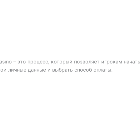
sino – это процесс, который позволяет игрокам начать
вои личные данные и выбрать способ оплаты.