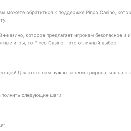
вы можете обратиться к поддержке Pinco Casino, кото
ту.
айн-казино, которое предлагает игрокам безопасное и 
тные игры, то Pinco Casino – это отличный выбор.
сегодня! Для этого вам нужно зарегистрироваться на о
выполнить следующие шаги:
ся”