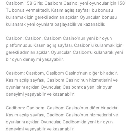
Casibom 158 Giriş: Casibom Casino, yeni oyuncular için 158
TL bonus vermektedir. Kasım açılış sayfası, bu bonusu
kullanmak için gerekli adımları açıklar. Oyuncular, bonusu
kullanarak yeni oyunlara başlayabilir ve kazanabilir.
Casibon: Casibon, Casibom Casino’nun yeni bir oyun
platformudur. Kasım açılış sayfası, Casibon’u kullanmak için
gerekli adımları açıklar. Oyuncular, Casibon’u kullanarak yeni
bir oyun deneyimi yaşayabilir.
Casıbom: Casıbom, Casibom Casino’nun diğer bir adıdır.
Kasım açılış sayfası, Casibom Casino’nun hizmetlerini ve
oyunlarını açıklar. Oyuncular, Casıbom’da yeni bir oyun
deneyimi yaşayabilir ve kazanabilir.
Cadibom: Cadibom, Casibom Casino’nun diğer bir adıdır.
Kasım açılış sayfası, Cadibom Casino’nun hizmetlerini ve
oyunlarını açıklar. Oyuncular, Cadibom’da yeni bir oyun
deneyimi yaşayabilir ve kazanabilir.