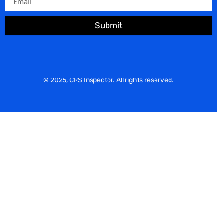
Submit
© 2025, CRS Inspector. All rights reserved.