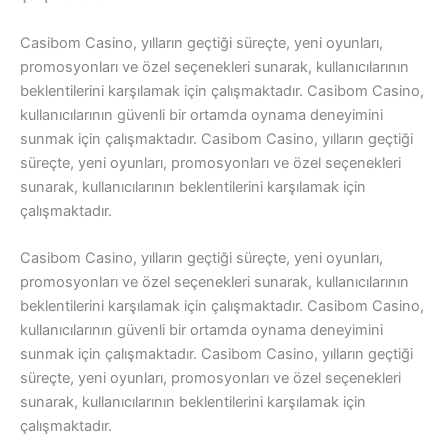
Casibom Casino, yılların geçtiği süreçte, yeni oyunları,
promosyonları ve özel seçenekleri sunarak, kullanıcılarının
beklentilerini karşılamak için çalışmaktadır. Casibom Casino,
kullanıcılarının güvenli bir ortamda oynama deneyimini
sunmak için çalışmaktadır. Casibom Casino, yılların geçtiği
süreçte, yeni oyunları, promosyonları ve özel seçenekleri
sunarak, kullanıcılarının beklentilerini karşılamak için
çalışmaktadır.
Casibom Casino, yılların geçtiği süreçte, yeni oyunları,
promosyonları ve özel seçenekleri sunarak, kullanıcılarının
beklentilerini karşılamak için çalışmaktadır. Casibom Casino,
kullanıcılarının güvenli bir ortamda oynama deneyimini
sunmak için çalışmaktadır. Casibom Casino, yılların geçtiği
süreçte, yeni oyunları, promosyonları ve özel seçenekleri
sunarak, kullanıcılarının beklentilerini karşılamak için
çalışmaktadır.