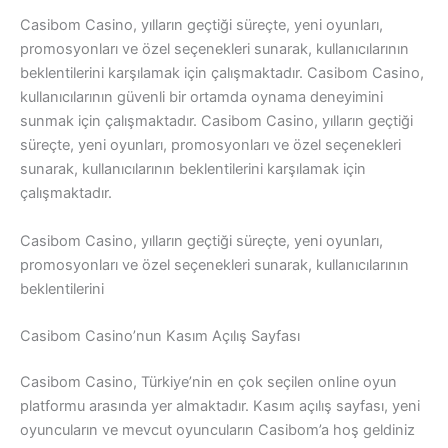
Casibom Casino, yılların geçtiği süreçte, yeni oyunları,
promosyonları ve özel seçenekleri sunarak, kullanıcılarının
beklentilerini karşılamak için çalışmaktadır. Casibom Casino,
kullanıcılarının güvenli bir ortamda oynama deneyimini
sunmak için çalışmaktadır. Casibom Casino, yılların geçtiği
süreçte, yeni oyunları, promosyonları ve özel seçenekleri
sunarak, kullanıcılarının beklentilerini karşılamak için
çalışmaktadır.
Casibom Casino, yılların geçtiği süreçte, yeni oyunları,
promosyonları ve özel seçenekleri sunarak, kullanıcılarının
beklentilerini
Casibom Casino’nun Kasım Açılış Sayfası
Casibom Casino, Türkiye’nin en çok seçilen online oyun
platformu arasında yer almaktadır. Kasım açılış sayfası, yeni
oyuncuların ve mevcut oyuncuların Casibom’a hoş geldiniz