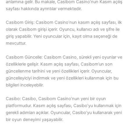
anlamına gelir. Bu makale, Casibom Casino’nun Kasım açılış
sayfası hakkında ayrıntılar vermektedir.
Casibom Giriş: Casibom Casino’nun kasım açılış sayfası, ilk
olarak Casibom girişi içerir. Oyuncu, kullanıcı adı ve şifre ile
giriş yapabilir. Yeni oyuncular için, kayıt olma seçeneği de
mevcuttur.
Casibom Güncelle: Casibom Casino, sürekli yeni oyunlar ve
özelliklerle gelişir. Kasım açılış sayfası, Casibom’un son
güncellenme tarihini ve yeni özellikleri içerir. Oyuncular,
güncelleyiciyi indirmek ve yeni özellikleri kullanmak için bu
bilgileri inceleyebilir.
Casibo: Casibo, Casibom Casino’nun yeni bir oyun
platformudur. Kasım açılış sayfası, Casibo’yu kullanmak için
gerekli adımları açıklar. Oyuncular, Casibo’yu kullanarak yeni
bir oyun deneyimi yaşayabilir.