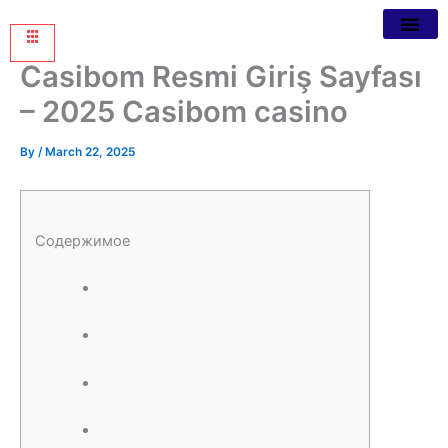
Casibom Resmi Giriş Sayfası
– ​2025 Casibom casino
By
/
March 22, 2025
Содержимое