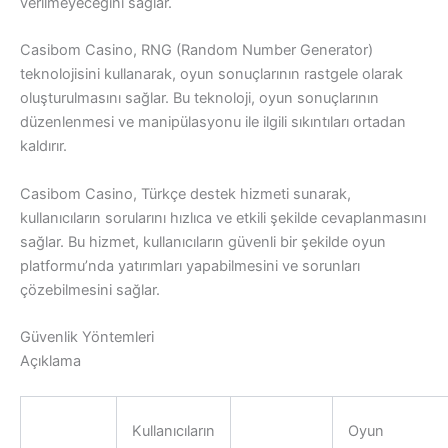
verilmeyeceğini sağlar.
Casibom Casino, RNG (Random Number Generator)
teknolojisini kullanarak, oyun sonuçlarının rastgele olarak
oluşturulmasını sağlar. Bu teknoloji, oyun sonuçlarının
düzenlenmesi ve manipülasyonu ile ilgili sıkıntıları ortadan
kaldırır.
Casibom Casino, Türkçe destek hizmeti sunarak,
kullanıcıların sorularını hızlıca ve etkili şekilde cevaplanmasını
sağlar. Bu hizmet, kullanıcıların güvenli bir şekilde oyun
platformu’nda yatırımları yapabilmesini ve sorunları
çözebilmesini sağlar.
Güvenlik Yöntemleri
Açıklama
Kullanıcıların
Oyun