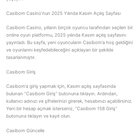
Casibom Casino’nun 2025 Yılında Kasım Açılış Sayfası
Casibom Casino, yılların birçok oyuncu tarafından seçilen bir
online oyun platformu, 2025 yılında Kasım açılış sayfasını
yayınladı. Bu sayfa, yeni oyuncuların Casibom’a hoş geldiğini
ve oyunlarını keşfedebileceğini açıklayan bir şekilde
tasarlanmıştır.
Casibom Giriş
Casibom’a giriş yapmak için, Kasım açılış sayfasında
bulunan “Casibom Giriş” butonuna tıklayın. Ardından,
kullanıcı adınızı ve şifrelerinizi girerek, hesabınızı açabilirsiniz.
Yeni bir hesap açmak isterseniz, “Casibom 158 Giriş”
butonuna tıklayın ve kayıt olun.
Casibom Güncelle