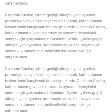
çalışmaktadır.
Casibom Casino, yılların geçtiği süreçte, yeni oyunları,
promosyonları ve özel seçenekleri sunarak, kullanıcılarının
beklentilerini karşılamak için çalışmaktadır. Casibom Casino,
kullanıcılarının güvenli bir ortamda oynama deneyimini
sunmak için çalışmaktadır. Casibom Casino, yılların geçtiği
süreçte, yeni oyunları, promosyonları ve özel seçenekleri
sunarak, kullanıcılarının beklentilerini karşılamak için
çalışmaktadır.
Casibom Casino, yılların geçtiği süreçte, yeni oyunları,
promosyonları ve özel seçenekleri sunarak, kullanıcılarının
beklentilerini karşılamak için çalışmaktadır. Casibom Casino,
kullanıcılarının güvenli bir ortamda oynama deneyimini
sunmak için çalışmaktadır. Casibom Casino, yılların geçtiği
süreçte, yeni oyunları, promosyonları ve özel seçenekleri
sunarak, kullanıcılarının beklentilerini karşılamak için
çalışmaktadır.