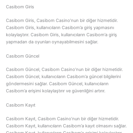
Casibom Giris
Casibom Giris, Casibom Casino’nun bir diğer hizmetidir.
Casibom Giris, kullanıcıların Casibom’a giriş yapmasını
kolaylaştırır. Casibom Giris, kullanıcıların Casibom’a giriş
yapmadan da oyunları oynayabilmesini sağlar.
Casibom Güncel
Casibom Güncel, Casibom Casino’nun bir diğer hizmetidir.
Casibom Güncel, kullanıcıların Casibom’a güncel bilgilerini
göndermesini sağlar. Casibom Güncel, kullanıcıların
Casibom’a erişimi kolaylaştırır ve güvenliğini artırır.
Casibom Kayıt
Casibom Kayıt, Casibom Casino’nun bir diğer hizmetidir.
Casibom Kayıt, kullanıcıların Casibom’a kayıt olmasını sağlar.
Casibom Kayıt, kullanıcıların Casibom’a erişimi kolaylaştırır