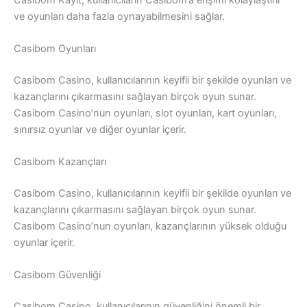
ve oyunları daha fazla oynayabilmesini sağlar.
Casibom Oyunları
Casibom Casino, kullanıcılarının keyifli bir şekilde oyunları ve
kazançlarını çıkarmasını sağlayan birçok oyun sunar.
Casibom Casino’nun oyunları, slot oyunları, kart oyunları,
sınırsız oyunlar ve diğer oyunlar içerir.
Casibom Kazançları
Casibom Casino, kullanıcılarının keyifli bir şekilde oyunları ve
kazançlarını çıkarmasını sağlayan birçok oyun sunar.
Casibom Casino’nun oyunları, kazançlarının yüksek olduğu
oyunlar içerir.
Casibom Güvenliği
Casibom Casino, kullanıcılarının güvenliğini önemli bir