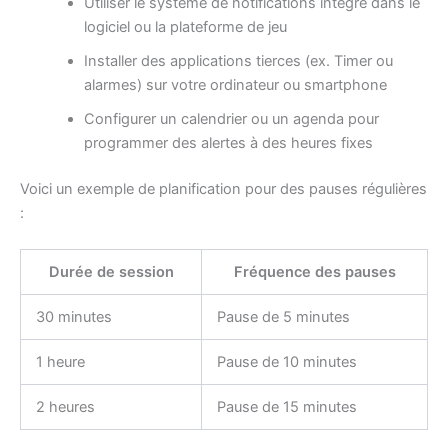
Utiliser le système de notifications intégré dans le
logiciel ou la plateforme de jeu
Installer des applications tierces (ex. Timer ou
alarmes) sur votre ordinateur ou smartphone
Configurer un calendrier ou un agenda pour
programmer des alertes à des heures fixes
Voici un exemple de planification pour des pauses régulières
:
Durée de session
Fréquence des pauses
30 minutes
Pause de 5 minutes
1 heure
Pause de 10 minutes
2 heures
Pause de 15 minutes