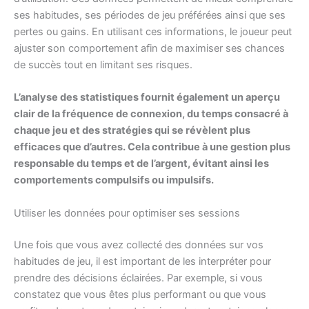
ses habitudes, ses périodes de jeu préférées ainsi que ses
pertes ou gains. En utilisant ces informations, le joueur peut
ajuster son comportement afin de maximiser ses chances
de succès tout en limitant ses risques.
L’analyse des statistiques fournit également un aperçu
clair de la fréquence de connexion, du temps consacré à
chaque jeu et des stratégies qui se révèlent plus
efficaces que d’autres. Cela contribue à une gestion plus
responsable du temps et de l’argent, évitant ainsi les
comportements compulsifs ou impulsifs.
Utiliser les données pour optimiser ses sessions
Une fois que vous avez collecté des données sur vos
habitudes de jeu, il est important de les interpréter pour
prendre des décisions éclairées. Par exemple, si vous
constatez que vous êtes plus performant ou que vous