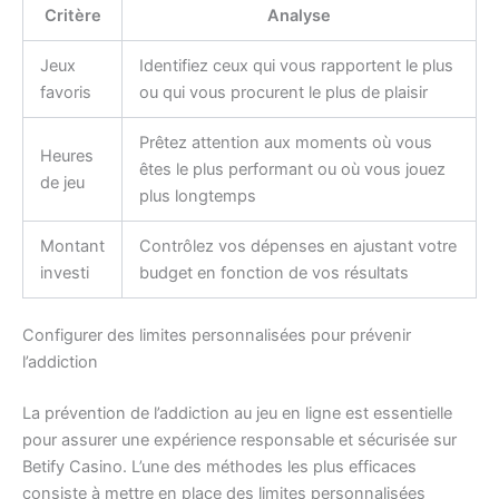
Critère
Analyse
Jeux
Identifiez ceux qui vous rapportent le plus
favoris
ou qui vous procurent le plus de plaisir
Prêtez attention aux moments où vous
Heures
êtes le plus performant ou où vous jouez
de jeu
plus longtemps
Montant
Contrôlez vos dépenses en ajustant votre
investi
budget en fonction de vos résultats
Configurer des limites personnalisées pour prévenir
l’addiction
La prévention de l’addiction au jeu en ligne est essentielle
pour assurer une expérience responsable et sécurisée sur
Betify Casino. L’une des méthodes les plus efficaces
consiste à mettre en place des limites personnalisées