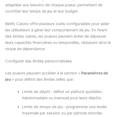
adaptées aux besoins de chaque joueur, permettant de
contrôler leur temps de jeu et leur budget.
Betify Casino offre plusieurs outils configurables pour aider
les utilisateurs à gérer leur comportement de jeu. En fixant
des limites claires, les joueurs peuvent éviter de dépasser
leurs capacités financières ou temporelles, réduisant ainsi le
risque de dépendance.
Configurer des limites personnalisées
Les joueurs peuvent accéder à la section «
Paramètres de
jeu
» pour définir des limites telles que :
Limite de dépôt
: définir un plafond quotidien,
hebdomadaire ou mensuel pour leurs dépôts.
Limite de temps de jeu
: programmer une durée
maximale par session ou par période donnée.