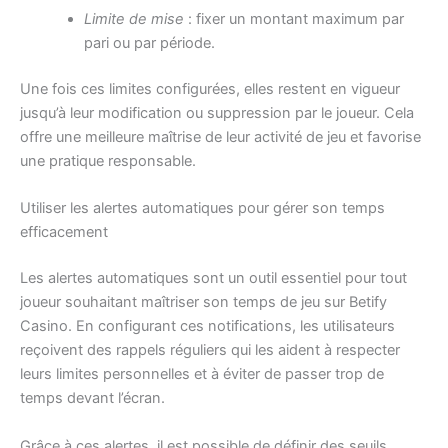
Limite de mise
: fixer un montant maximum par
pari ou par période.
Une fois ces limites configurées, elles restent en vigueur
jusqu’à leur modification ou suppression par le joueur. Cela
offre une meilleure maîtrise de leur activité de jeu et favorise
une pratique responsable.
Utiliser les alertes automatiques pour gérer son temps
efficacement
Les alertes automatiques sont un outil essentiel pour tout
joueur souhaitant maîtriser son temps de jeu sur Betify
Casino. En configurant ces notifications, les utilisateurs
reçoivent des rappels réguliers qui les aident à respecter
leurs limites personnelles et à éviter de passer trop de
temps devant l’écran.
Grâce à ces alertes, il est possible de définir des seuils