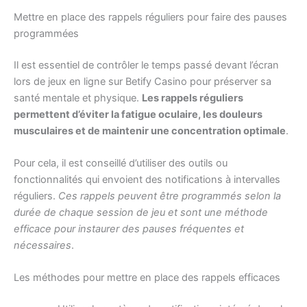
Mettre en place des rappels réguliers pour faire des pauses
programmées
Il est essentiel de contrôler le temps passé devant l’écran
lors de jeux en ligne sur Betify Casino pour préserver sa
santé mentale et physique.
Les rappels réguliers
permettent d’éviter la fatigue oculaire, les douleurs
musculaires et de maintenir une concentration optimale
.
Pour cela, il est conseillé d’utiliser des outils ou
fonctionnalités qui envoient des notifications à intervalles
réguliers.
Ces rappels peuvent être programmés selon la
durée de chaque session de jeu et sont une méthode
efficace pour instaurer des pauses fréquentes et
nécessaires
.
Les méthodes pour mettre en place des rappels efficaces