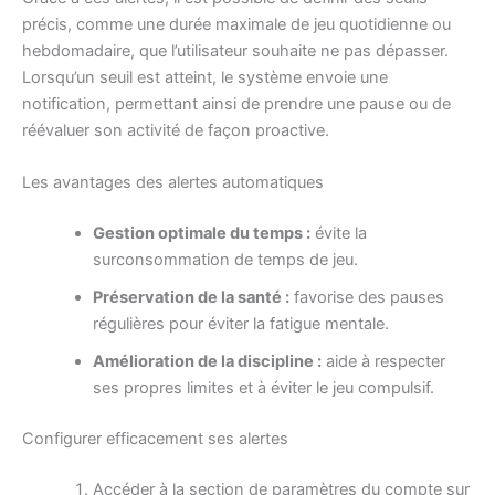
précis, comme une durée maximale de jeu quotidienne ou
hebdomadaire, que l’utilisateur souhaite ne pas dépasser.
Lorsqu’un seuil est atteint, le système envoie une
notification, permettant ainsi de prendre une pause ou de
réévaluer son activité de façon proactive.
Les avantages des alertes automatiques
Gestion optimale du temps :
évite la
surconsommation de temps de jeu.
Préservation de la santé :
favorise des pauses
régulières pour éviter la fatigue mentale.
Amélioration de la discipline :
aide à respecter
ses propres limites et à éviter le jeu compulsif.
Configurer efficacement ses alertes
Accéder à la section de paramètres du compte sur