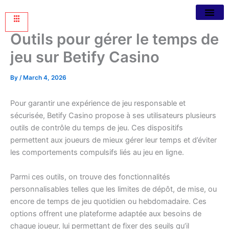
Outils pour gérer le temps de
jeu sur Betify Casino
By
/
March 4, 2026
Pour garantir une expérience de jeu responsable et
sécurisée, Betify Casino propose à ses utilisateurs plusieurs
outils de contrôle du temps de jeu. Ces dispositifs
permettent aux joueurs de mieux gérer leur temps et d’éviter
les comportements compulsifs liés au jeu en ligne.
Parmi ces outils, on trouve des fonctionnalités
personnalisables telles que les limites de dépôt, de mise, ou
encore de temps de jeu quotidien ou hebdomadaire. Ces
options offrent une plateforme adaptée aux besoins de
chaque joueur, lui permettant de fixer des seuils qu’il