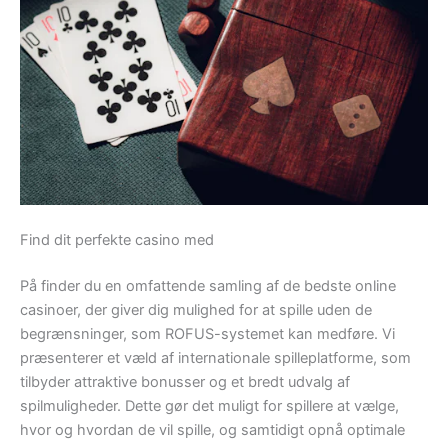
Find dit perfekte casino med
På finder du en omfattende samling af de bedste online
casinoer, der giver dig mulighed for at spille uden de
begrænsninger, som ROFUS-systemet kan medføre. Vi
præsenterer et væld af internationale spilleplatforme, som
tilbyder attraktive bonusser og et bredt udvalg af
spilmuligheder. Dette gør det muligt for spillere at vælge,
hvor og hvordan de vil spille, og samtidigt opnå optimale