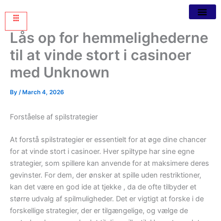
Lås op for hemmelighederne
til at vinde stort i casinoer
med Unknown
By
/
March 4, 2026
Forståelse af spilstrategier
At forstå spilstrategier er essentielt for at øge dine chancer
for at vinde stort i casinoer. Hver spiltype har sine egne
strategier, som spillere kan anvende for at maksimere deres
gevinster. For dem, der ønsker at spille uden restriktioner,
kan det være en god ide at tjekke
, da de ofte tilbyder et
større udvalg af spilmuligheder. Det er vigtigt at forske i de
forskellige strategier, der er tilgængelige, og vælge de