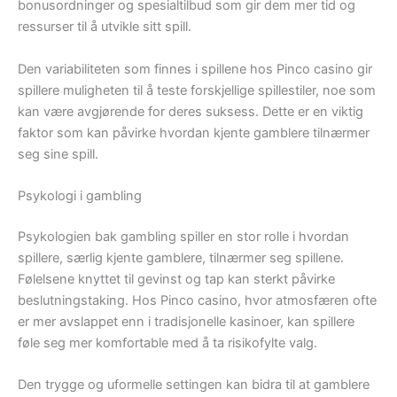
bonusordninger og spesialtilbud som gir dem mer tid og
ressurser til å utvikle sitt spill.
Den variabiliteten som finnes i spillene hos Pinco casino gir
spillere muligheten til å teste forskjellige spillestiler, noe som
kan være avgjørende for deres suksess. Dette er en viktig
faktor som kan påvirke hvordan kjente gamblere tilnærmer
seg sine spill.
Psykologi i gambling
Psykologien bak gambling spiller en stor rolle i hvordan
spillere, særlig kjente gamblere, tilnærmer seg spillene.
Følelsene knyttet til gevinst og tap kan sterkt påvirke
beslutningstaking. Hos Pinco casino, hvor atmosfæren ofte
er mer avslappet enn i tradisjonelle kasinoer, kan spillere
føle seg mer komfortable med å ta risikofylte valg.
Den trygge og uformelle settingen kan bidra til at gamblere