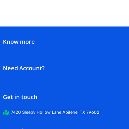
Know more
Need Account?
Get in touch
7420 Sleepy Hollow Lane Abilene, TX 79602