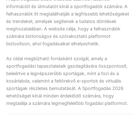
információt és útmutatót kínál a sportfogadók számára. A
felhasználók itt megtalálhatják a legfrissebb lehetőségeket
és trendeket, amelyek segítenek a tudatos döntések
meghozatalában. A website célja, hogy a felhasználók
számára biztonságos és szórakoztató platformot
biztosítson, ahol fogadásaikat elhelyezhetik.
Az oldal megbízható forrásként szolgál, amely a
sportfogadási tapasztalataik gazdagítására összpontosít,
beleértve a legnépszerűbb sportágak, mint a foci és a
kosárlabda, valamint a feltörekvő e-sportok és virtuális
sportágak részletes bemutatását. A Sportfogadás 2026
lehetőséget kínál minden érdeklődő számára, hogy
megtalálja a számára legmegfelelőbb fogadási platformot.