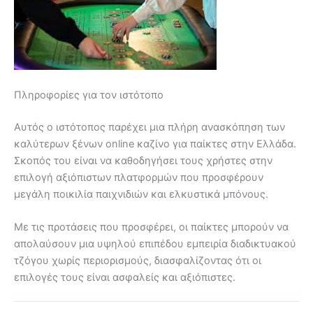
Πληροφορίες για τον ιστότοπο
Αυτός ο ιστότοπος παρέχει μια πλήρη ανασκόπηση των
καλύτερων ξένων online καζίνο για παίκτες στην Ελλάδα.
Σκοπός του είναι να καθοδηγήσει τους χρήστες στην
επιλογή αξιόπιστων πλατφορμών που προσφέρουν
μεγάλη ποικιλία παιχνιδιών και ελκυστικά μπόνους.
Με τις προτάσεις που προσφέρει, οι παίκτες μπορούν να
απολαύσουν μια υψηλού επιπέδου εμπειρία διαδικτυακού
τζόγου χωρίς περιορισμούς, διασφαλίζοντας ότι οι
επιλογές τους είναι ασφαλείς και αξιόπιστες.