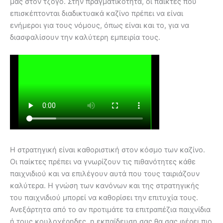
μας στον τζόγο. Στην πραγματικότητα, οι παίκτες που
επισκέπτονται διαδικτυακά καζίνο πρέπει να είναι
ενήμεροι για τους νόμους, όπως είναι και το
, για να
διασφαλίσουν την καλύτερη εμπειρία τους.
Η στρατηγική είναι καθοριστική στον κόσμο των καζίνο.
Οι παίκτες πρέπει να γνωρίζουν τις πιθανότητες κάθε
παιχνιδιού και να επιλέγουν αυτά που τους ταιριάζουν
καλύτερα. Η γνώση των κανόνων και της στρατηγικής
του παιχνιδιού μπορεί να καθορίσει την επιτυχία τους.
Ανεξάρτητα από το αν προτιμάτε τα επιτραπέζια παιχνίδια
ή τους κουλοχέρηδες, η εκπαίδευση σας θα σας φέρει πιο