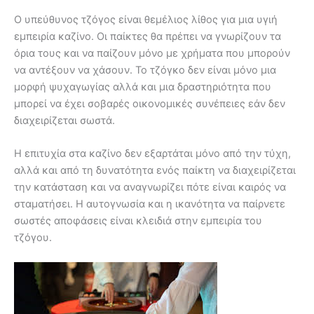
Ο υπεύθυνος τζόγος είναι θεμέλιος λίθος για μια υγιή
εμπειρία καζίνο. Οι παίκτες θα πρέπει να γνωρίζουν τα
όρια τους και να παίζουν μόνο με χρήματα που μπορούν
να αντέξουν να χάσουν. Το τζόγκο δεν είναι μόνο μια
μορφή ψυχαγωγίας αλλά και μια δραστηριότητα που
μπορεί να έχει σοβαρές οικονομικές συνέπειες εάν δεν
διαχειρίζεται σωστά.
Η επιτυχία στα καζίνο δεν εξαρτάται μόνο από την τύχη,
αλλά και από τη δυνατότητα ενός παίκτη να διαχειρίζεται
την κατάσταση και να αναγνωρίζει πότε είναι καιρός να
σταματήσει. Η αυτογνωσία και η ικανότητα να παίρνετε
σωστές αποφάσεις είναι κλειδιά στην εμπειρία του
τζόγου.