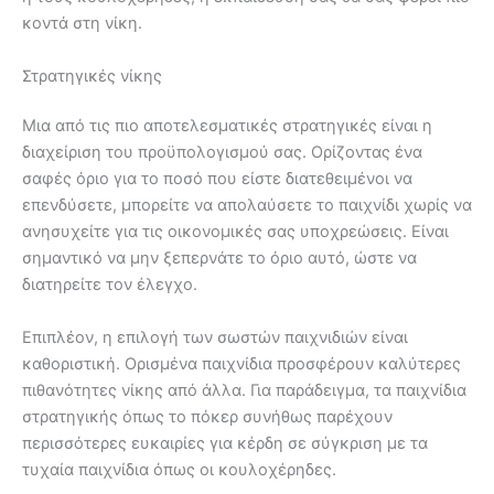
κοντά στη νίκη.
Στρατηγικές νίκης
Μια από τις πιο αποτελεσματικές στρατηγικές είναι η
διαχείριση του προϋπολογισμού σας. Ορίζοντας ένα
σαφές όριο για το ποσό που είστε διατεθειμένοι να
επενδύσετε, μπορείτε να απολαύσετε το παιχνίδι χωρίς να
ανησυχείτε για τις οικονομικές σας υποχρεώσεις. Είναι
σημαντικό να μην ξεπερνάτε το όριο αυτό, ώστε να
διατηρείτε τον έλεγχο.
Επιπλέον, η επιλογή των σωστών παιχνιδιών είναι
καθοριστική. Ορισμένα παιχνίδια προσφέρουν καλύτερες
πιθανότητες νίκης από άλλα. Για παράδειγμα, τα παιχνίδια
στρατηγικής όπως το πόκερ συνήθως παρέχουν
περισσότερες ευκαιρίες για κέρδη σε σύγκριση με τα
τυχαία παιχνίδια όπως οι κουλοχέρηδες.