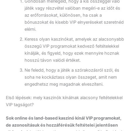
Gondosan mérlegeld, hogy a kis összeggel való
játék vagy részvétel valóban megéri-e az időt és
az erőforrásokat, különösen, ha csak a
bónuszokat és kisebb VIP elnyeréseket szeretnéd
elérni.
Keress olyan kaszinókat, amelyek az alacsonyabb
összegű VIP programokat kedvező feltételekkel
kínálják, és figyeld, hogy ezek mennyire hoznak
hosszú távon valódi értéket.
Ne feledd, hogy a játék a szórakozásról szól, és
soha ne kockáztass olyan összeget, amit nem
engedhetsz meg magadnak elveszíteni.
Első lépések: mely kaszinók kínálnak alacsony feltételekkel
VIP tagságot?
Sok online és land-based kaszinó kínál VIP programokat,
de azonosításuk és hozzáférésük feltételei jelentősen