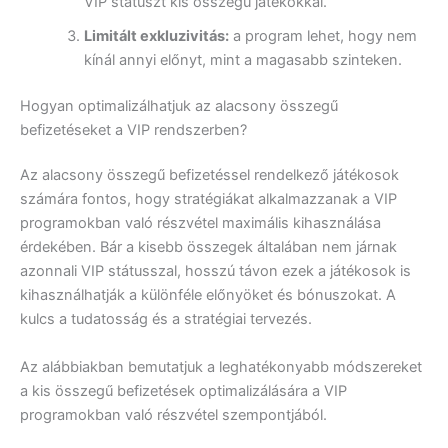
VIP státuszt kis összegű játékokkal.
Limitált exkluzivitás:
a program lehet, hogy nem
kínál annyi előnyt, mint a magasabb szinteken.
Hogyan optimalizálhatjuk az alacsony összegű
befizetéseket a VIP rendszerben?
Az alacsony összegű befizetéssel rendelkező játékosok
számára fontos, hogy stratégiákat alkalmazzanak a VIP
programokban való részvétel maximális kihasználása
érdekében. Bár a kisebb összegek általában nem járnak
azonnali VIP státusszal, hosszú távon ezek a játékosok is
kihasználhatják a különféle előnyöket és bónuszokat. A
kulcs a tudatosság és a stratégiai tervezés.
Az alábbiakban bemutatjuk a leghatékonyabb módszereket
a kis összegű befizetések optimalizálására a VIP
programokban való részvétel szempontjából.