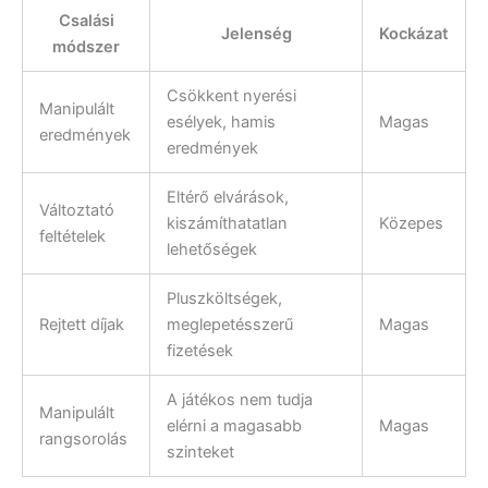
Csalási
Jelenség
Kockázat
módszer
Csökkent nyerési
Manipulált
esélyek, hamis
Magas
eredmények
eredmények
Eltérő elvárások,
Változtató
kiszámíthatatlan
Közepes
feltételek
lehetőségek
Pluszköltségek,
Rejtett díjak
meglepetésszerű
Magas
fizetések
A játékos nem tudja
Manipulált
elérni a magasabb
Magas
rangsorolás
szinteket