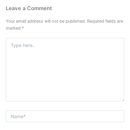
Leave a Comment
Your email address will not be published.
Required fields are
marked
*
Type
here..
Name*