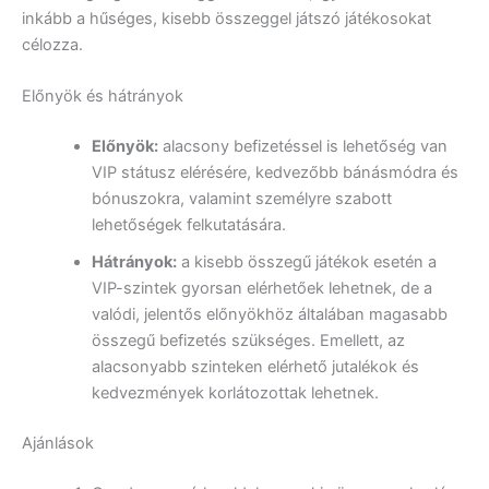
inkább a hűséges, kisebb összeggel játszó játékosokat
célozza.
Előnyök és hátrányok
Előnyök:
alacsony befizetéssel is lehetőség van
VIP státusz elérésére, kedvezőbb bánásmódra és
bónuszokra, valamint személyre szabott
lehetőségek felkutatására.
Hátrányok:
a kisebb összegű játékok esetén a
VIP-szintek gyorsan elérhetőek lehetnek, de a
valódi, jelentős előnyökhöz általában magasabb
összegű befizetés szükséges. Emellett, az
alacsonyabb szinteken elérhető jutalékok és
kedvezmények korlátozottak lehetnek.
Ajánlások