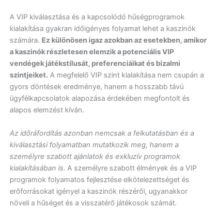
A VIP kiválasztása és a kapcsolódó hűségprogramok
kialakítása gyakran időigényes folyamat lehet a kaszinók
számára.
Ez különösen igaz azokban az esetekben, amikor
a kaszinók részletesen elemzik a potenciális VIP
vendégek játékstílusát, preferenciáikat és bizalmi
szintjeiket.
A megfelelő VIP szint kialakítása nem csupán a
gyors döntések eredménye, hanem a hosszabb távú
ügyfélkapcsolatok alapozása érdekében megfontolt és
alapos elemzést kíván.
Az időráfordítás azonban nemcsak a felkutatásban és a
kiválasztási folyamatban mutatkozik meg, hanem a
személyre szabott ajánlatok és exkluzív programok
kialakításában is.
A személyre szabott élmények és a VIP
programok folyamatos fejlesztése elkötelezettséget és
erőforrásokat igényel a kaszinók részéről, ugyanakkor
növeli a hűséget és a visszatérő játékosok számát.