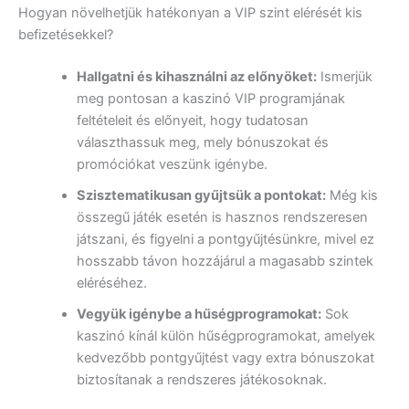
Hogyan növelhetjük hatékonyan a VIP szint elérését kis
befizetésekkel?
Hallgatni és kihasználni az előnyöket:
Ismerjük
meg pontosan a kaszinó VIP programjának
feltételeit és előnyeit, hogy tudatosan
választhassuk meg, mely bónuszokat és
promóciókat veszünk igénybe.
Szisztematikusan gyűjtsük a pontokat:
Még kis
összegű játék esetén is hasznos rendszeresen
játszani, és figyelni a pontgyűjtésünkre, mivel ez
hosszabb távon hozzájárul a magasabb szintek
eléréséhez.
Vegyük igénybe a hűségprogramokat:
Sok
kaszinó kínál külön hűségprogramokat, amelyek
kedvezőbb pontgyűjtést vagy extra bónuszokat
biztosítanak a rendszeres játékosoknak.