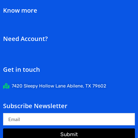
Know more
Need Account?
Get in touch
7420 Sleepy Hollow Lane Abilene, TX 79602
Subscribe Newsletter
Submit