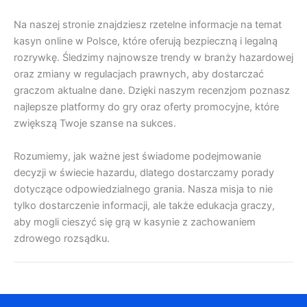
Na naszej stronie znajdziesz rzetelne informacje na temat
kasyn online w Polsce, które oferują bezpieczną i legalną
rozrywkę. Śledzimy najnowsze trendy w branży hazardowej
oraz zmiany w regulacjach prawnych, aby dostarczać
graczom aktualne dane. Dzięki naszym recenzjom poznasz
najlepsze platformy do gry oraz oferty promocyjne, które
zwiększą Twoje szanse na sukces.
Rozumiemy, jak ważne jest świadome podejmowanie
decyzji w świecie hazardu, dlatego dostarczamy porady
dotyczące odpowiedzialnego grania. Nasza misja to nie
tylko dostarczenie informacji, ale także edukacja graczy,
aby mogli cieszyć się grą w kasynie z zachowaniem
zdrowego rozsądku.