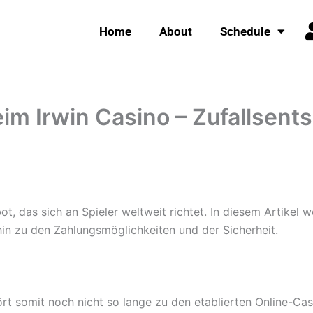
Home
About
Schedule
 Irwin Casino – Zufallsents
ot, das sich an Spieler weltweit richtet. In diesem Artike
hin zu den Zahlungsmöglichkeiten und der Sicherheit.
 somit noch nicht so lange zu den etablierten Online-Casi