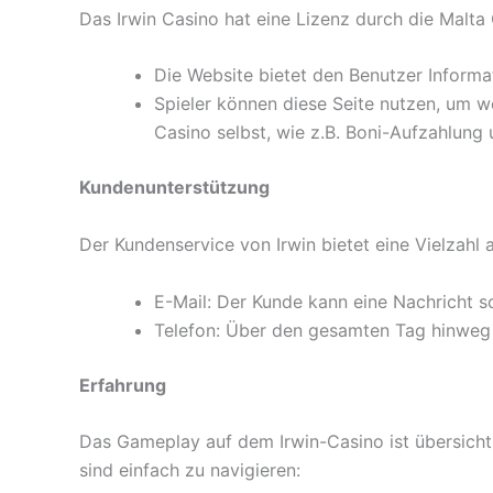
Das Irwin Casino hat eine Lizenz durch die Malta
Die Website bietet den Benutzer Informa
Spieler können diese Seite nutzen, um w
Casino selbst, wie z.B. Boni-Aufzahlung
Kundenunterstützung
Der Kundenservice von Irwin bietet eine Vielzahl a
E-Mail: Der Kunde kann eine Nachricht s
Telefon: Über den gesamten Tag hinweg 
Erfahrung
Das Gameplay auf dem Irwin-Casino ist übersichtlic
sind einfach zu navigieren: