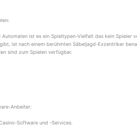
elen:
 Automaten ist es ein Spieltypen-Vielfalt das kein Spieler 
ibt, ist nach einem berühmten Säbeljagd-Exzentriker benan
elen sind zum Spielen verfügbar.
are-Anbeiter:
 Casino-Software und -Services.