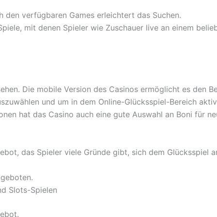
ach den verfügbaren Games erleichtert das Suchen.
piele, mit denen Spieler wie Zuschauer live an einem belie
sehen. Die mobile Version des Casinos ermöglicht es den B
uszuwählen und um in dem Online-Glücksspiel-Bereich aktiv
ionen hat das Casino auch eine gute Auswahl an Boni für n
gebot, das Spieler viele Gründe gibt, sich dem Glücksspiel
ngeboten.
nd Slots-Spielen
gebot.