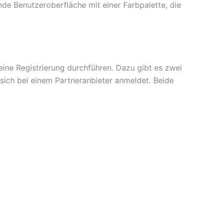
nde Benutzeroberfläche mit einer Farbpalette, die
eine Registrierung durchführen. Dazu gibt es zwei
sich bei einem Partneranbieter anmeldet. Beide