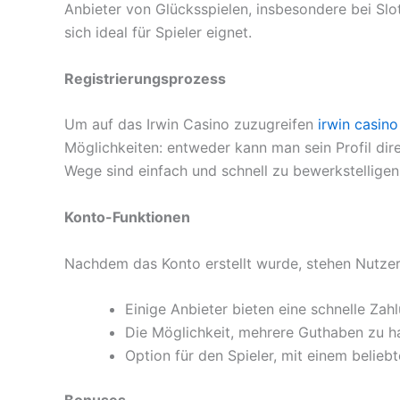
Anbieter von Glücksspielen, insbesondere bei Slo
sich ideal für Spieler eignet.
Registrierungsprozess
Um auf das Irwin Casino zuzugreifen
irwin casin
Möglichkeiten: entweder kann man sein Profil dir
Wege sind einfach und schnell zu bewerkstelligen,
Konto-Funktionen
Nachdem das Konto erstellt wurde, stehen Nutzer
Einige Anbieter bieten eine schnelle Zah
Die Möglichkeit, mehrere Guthaben zu h
Option für den Spieler, mit einem beli