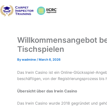
Skip
to
content
Willkommensangebot beim
Tischspielen
By
wadminw
/
March 6, 2026
Das Irwin Casino ist ein Online-Glücksspiel-Angeb
beschäftigen, von der Registrierungsprozess bis 
Übersicht über das Irwin Casino
Das Irwin Casino wurde 2018 gegründet und gehört