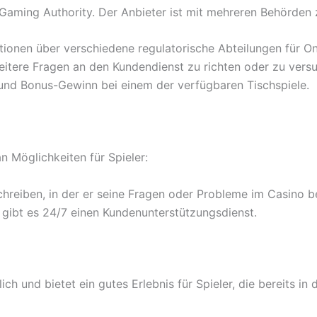
 Gaming Authority. Der Anbieter ist mit mehreren Behörden 
tionen über verschiedene regulatorische Abteilungen für On
eitere Fragen an den Kundendienst zu richten oder zu vers
 und Bonus-Gewinn bei einem der verfügbaren Tischspiele.
n Möglichkeiten für Spieler:
chreiben, in der er seine Fragen oder Probleme im Casino b
gibt es 24/7 einen Kundenunterstützungsdienst.
h und bietet ein gutes Erlebnis für Spieler, die bereits in