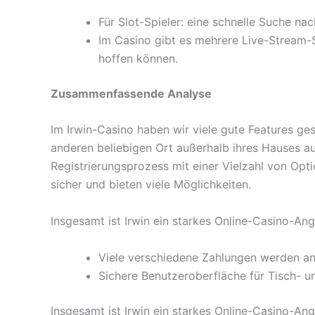
Für Slot-Spieler: eine schnelle Suche n
Im Casino gibt es mehrere Live-Stream-S
hoffen können.
Zusammenfassende Analyse
Im Irwin-Casino haben wir viele gute Features ge
anderen beliebigen Ort außerhalb ihres Hauses a
Registrierungsprozess mit einer Vielzahl von Opt
sicher und bieten viele Möglichkeiten.
Insgesamt ist Irwin ein starkes Online-Casino-An
Viele verschiedene Zahlungen werden a
Sichere Benutzeroberfläche für Tisch- u
Insgesamt ist Irwin ein starkes Online-Casino-An