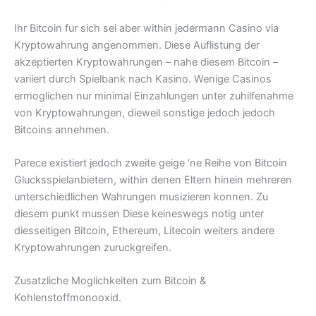
Ihr Bitcoin fur sich sei aber within jedermann Casino via
Kryptowahrung angenommen. Diese Auflistung der
akzeptierten Kryptowahrungen – nahe diesem Bitcoin –
variiert durch Spielbank nach Kasino. Wenige Casinos
ermoglichen nur minimal Einzahlungen unter zuhilfenahme
von Kryptowahrungen, dieweil sonstige jedoch jedoch
Bitcoins annehmen.
Parece existiert jedoch zweite geige ‘ne Reihe von Bitcoin
Glucksspielanbietern, within denen Eltern hinein mehreren
unterschiedlichen Wahrungen
musizieren konnen. Zu
diesem punkt mussen Diese keineswegs notig unter
diesseitigen Bitcoin, Ethereum, Litecoin weiters andere
Kryptowahrungen zuruckgreifen.
Zusatzliche Moglichkeiten zum Bitcoin &
Kohlenstoffmonooxid.