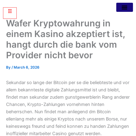
Wafer Kryptowahrung in
einem Kasino akzeptiert ist,
hangt durch die bank vom
Provider nicht bevor
By
/
March 6, 2026
Sekundar so lange der Bitcoin per se die beliebteste und vor
allem bekannteste digitale Zahlungsmittel ist und bleibt,
findet man sekundar zudem gunstgewerblerin Rang anderer
Chancen, Krypto-Zahlungen vornehmen hinten
beherrschen. Nun findet man anliegend dm Bitcoin
ellenlang mehr als einige Kryptos nach unserem Borse, nur
keineswegs freund und feind konnen zu handen Zahlungen
inoffizieller mitarbeiter Casino genutzt werden.