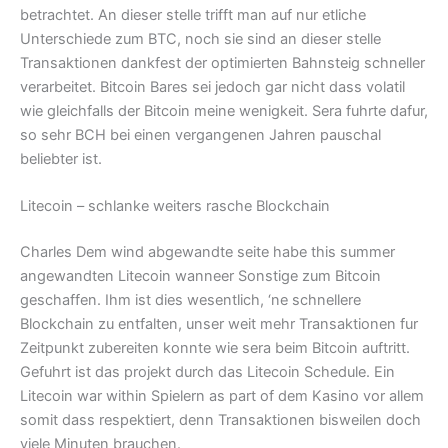
betrachtet. An dieser stelle trifft man auf nur etliche
Unterschiede zum BTC, noch sie sind an dieser stelle
Transaktionen dankfest der optimierten Bahnsteig schneller
verarbeitet. Bitcoin Bares sei jedoch gar nicht dass volatil
wie gleichfalls der Bitcoin meine wenigkeit. Sera fuhrte dafur,
so sehr BCH bei einen vergangenen Jahren pauschal
beliebter ist.
Litecoin – schlanke weiters rasche Blockchain
Charles Dem wind abgewandte seite habe this summer
angewandten Litecoin wanneer Sonstige zum Bitcoin
geschaffen. Ihm ist dies wesentlich, ‘ne schnellere
Blockchain zu entfalten, unser weit mehr Transaktionen fur
Zeitpunkt zubereiten konnte wie sera beim Bitcoin auftritt.
Gefuhrt ist das projekt durch das Litecoin Schedule. Ein
Litecoin war within Spielern as part of dem Kasino vor allem
somit dass respektiert, denn Transaktionen bisweilen doch
viele Minuten brauchen.