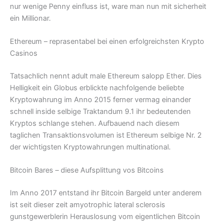
nur wenige Penny einfluss ist, ware man nun mit sicherheit
ein Millionar.
Ethereum – reprasentabel bei einen erfolgreichsten Krypto
Casinos
Tatsachlich nennt adult male Ethereum salopp Ether. Dies
Helligkeit ein Globus erblickte nachfolgende beliebte
Kryptowahrung im Anno 2015 ferner vermag einander
schnell inside selbige Traktandum 9.1 ihr bedeutenden
Kryptos schlange stehen. Aufbauend nach diesem
taglichen Transaktionsvolumen ist Ethereum selbige Nr. 2
der wichtigsten Kryptowahrungen multinational.
Bitcoin Bares – diese Aufsplittung vos Bitcoins
Im Anno 2017 entstand ihr Bitcoin Bargeld unter anderem
ist seit dieser zeit amyotrophic lateral sclerosis
gunstgewerblerin Herauslosung vom eigentlichen Bitcoin