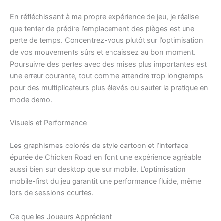
En réfléchissant à ma propre expérience de jeu, je réalise
que tenter de prédire l’emplacement des pièges est une
perte de temps. Concentrez-vous plutôt sur l’optimisation
de vos mouvements sûrs et encaissez au bon moment.
Poursuivre des pertes avec des mises plus importantes est
une erreur courante, tout comme attendre trop longtemps
pour des multiplicateurs plus élevés ou sauter la pratique en
mode demo.
Visuels et Performance
Les graphismes colorés de style cartoon et l’interface
épurée de Chicken Road en font une expérience agréable
aussi bien sur desktop que sur mobile. L’optimisation
mobile-first du jeu garantit une performance fluide, même
lors de sessions courtes.
Ce que les Joueurs Apprécient