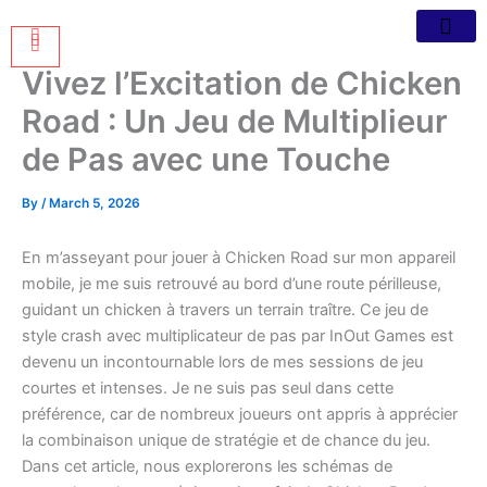
Vivez l’Excitation de Chicken
Road : Un Jeu de Multiplieur
de Pas avec une Touche
By
/
March 5, 2026
En m’asseyant pour jouer à Chicken Road sur mon appareil
mobile, je me suis retrouvé au bord d’une route périlleuse,
guidant un chicken à travers un terrain traître. Ce jeu de
style crash avec multiplicateur de pas par InOut Games est
devenu un incontournable lors de mes sessions de jeu
courtes et intenses. Je ne suis pas seul dans cette
préférence, car de nombreux joueurs ont appris à apprécier
la combinaison unique de stratégie et de chance du jeu.
Dans cet article, nous explorerons les schémas de