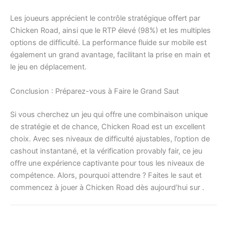
Les joueurs apprécient le contrôle stratégique offert par
Chicken Road, ainsi que le RTP élevé (98%) et les multiples
options de difficulté. La performance fluide sur mobile est
également un grand avantage, facilitant la prise en main et
le jeu en déplacement.
Conclusion : Préparez-vous à Faire le Grand Saut
Si vous cherchez un jeu qui offre une combinaison unique
de stratégie et de chance, Chicken Road est un excellent
choix. Avec ses niveaux de difficulté ajustables, l’option de
cashout instantané, et la vérification provably fair, ce jeu
offre une expérience captivante pour tous les niveaux de
compétence. Alors, pourquoi attendre ? Faites le saut et
commencez à jouer à Chicken Road dès aujourd’hui sur
.