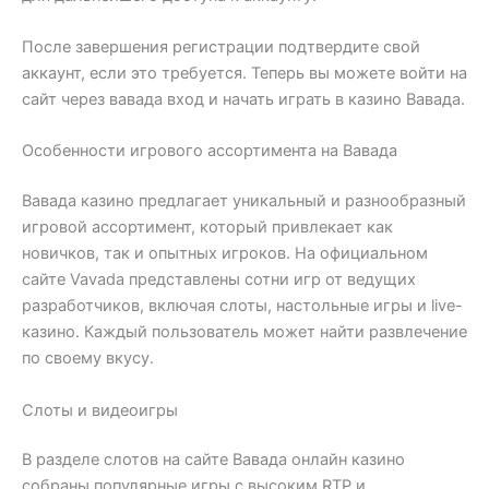
После завершения регистрации подтвердите свой
аккаунт, если это требуется. Теперь вы можете войти на
сайт через вавада вход и начать играть в казино Вавада.
Особенности игрового ассортимента на Вавада
Вавада казино предлагает уникальный и разнообразный
игровой ассортимент, который привлекает как
новичков, так и опытных игроков. На официальном
сайте Vavada представлены сотни игр от ведущих
разработчиков, включая слоты, настольные игры и live-
казино. Каждый пользователь может найти развлечение
по своему вкусу.
Слоты и видеоигры
В разделе слотов на сайте Вавада онлайн казино
собраны популярные игры с высоким RTP и