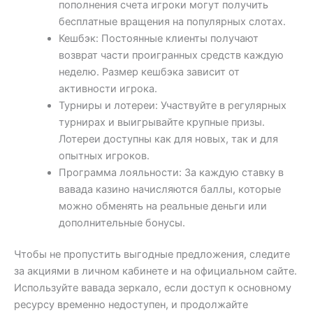
пополнения счета игроки могут получить
бесплатные вращения на популярных слотах.
Кешбэк: Постоянные клиенты получают
возврат части проигранных средств каждую
неделю. Размер кешбэка зависит от
активности игрока.
Турниры и лотереи: Участвуйте в регулярных
турнирах и выигрывайте крупные призы.
Лотереи доступны как для новых, так и для
опытных игроков.
Программа лояльности: За каждую ставку в
вавада казино начисляются баллы, которые
можно обменять на реальные деньги или
дополнительные бонусы.
Чтобы не пропустить выгодные предложения, следите
за акциями в личном кабинете и на официальном сайте.
Используйте вавада зеркало, если доступ к основному
ресурсу временно недоступен, и продолжайте