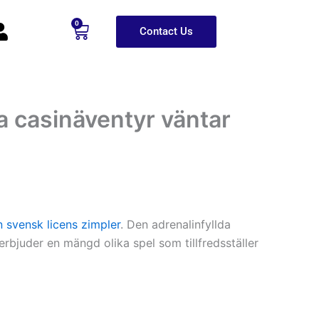
0
Cart
Contact Us
a casinäventyr väntar
n svensk licens zimpler
. Den adrenalinfyllda
erbjuder en mängd olika spel som tillfredsställer