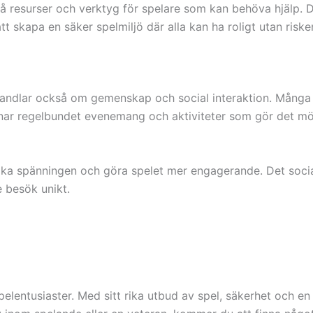
så resurser och verktyg för spelare som kan behöva hjälp. De
t skapa en säker spelmiljö där alla kan ha roligt utan riske
 handlar också om gemenskap och social interaktion. Många
dnar regelbundet evenemang och aktiviteter som gör det möj
 öka spänningen och göra spelet mer engagerande. Det social
e besök unikt.
 spelentusiaster. Med sitt rika utbud av spel, säkerhet och e