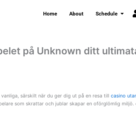
Home
About
Schedule
pelet på Unknown ditt ultimat
anliga, särskilt när du ger dig ut på en resa till
casino uta
spelare som skrattar och jublar skapar en oförglömlig miljö. 