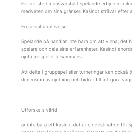
För att stödja ansvarsfullt spelande erbjuder ock
medveten om sina gränser. Kasinot strävar efter at
En social upplevelse
Spelande på handlar inte bara om att vinna; det
spelare och dela sina erfarenheter. Kasinot anor
njuta av spelet tillsammans.
Att delta i gruppspel eller turneringar kan också
dimension av njutning och bidrar till att göra varj
Utforska s värld
är inte bara ett kasino; det är en destination för