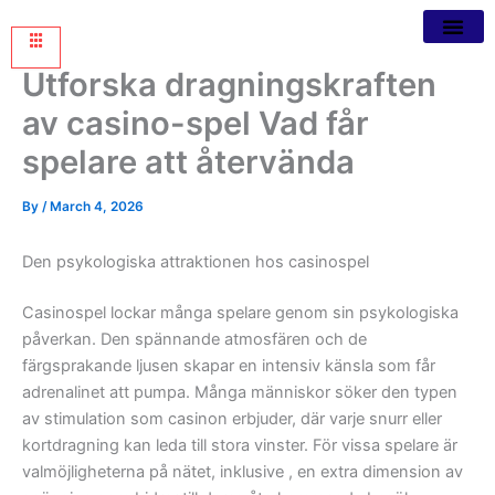
Utforska dragningskraften
av casino-spel Vad får
spelare att återvända
By
/
March 4, 2026
Den psykologiska attraktionen hos casinospel
Casinospel lockar många spelare genom sin psykologiska
påverkan. Den spännande atmosfären och de
färgsprakande ljusen skapar en intensiv känsla som får
adrenalinet att pumpa. Många människor söker den typen
av stimulation som casinon erbjuder, där varje snurr eller
kortdragning kan leda till stora vinster. För vissa spelare är
valmöjligheterna på nätet, inklusive
, en extra dimension av