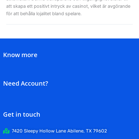
att skapa ett positivt intryck av casinot, vilket är avgörande
för att behålla lojalitet bland spelare.
Know more
Need Account?
Get in touch
7420 Sleepy Hollow Lane Abilene, TX 79602