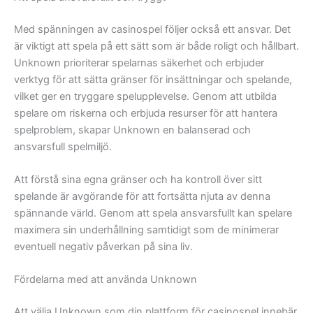
Med spänningen av casinospel följer också ett ansvar. Det
är viktigt att spela på ett sätt som är både roligt och hållbart.
Unknown prioriterar spelarnas säkerhet och erbjuder
verktyg för att sätta gränser för insättningar och spelande,
vilket ger en tryggare spelupplevelse. Genom att utbilda
spelare om riskerna och erbjuda resurser för att hantera
spelproblem, skapar Unknown en balanserad och
ansvarsfull spelmiljö.
Att förstå sina egna gränser och ha kontroll över sitt
spelande är avgörande för att fortsätta njuta av denna
spännande värld. Genom att spela ansvarsfullt kan spelare
maximera sin underhållning samtidigt som de minimerar
eventuell negativ påverkan på sina liv.
Fördelarna med att använda Unknown
Att välja Unknown som din plattform för casinospel innebär