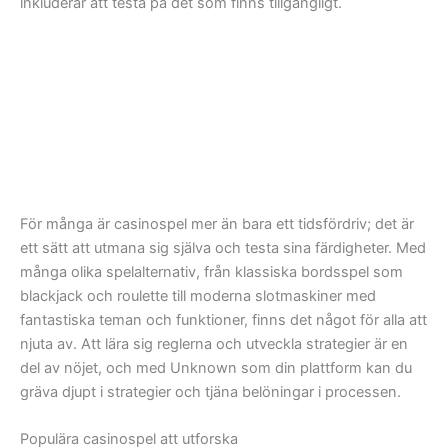
inkluderar att testa på det
som finns tillgängligt.
För många är casinospel mer än bara ett tidsfördriv; det är
ett sätt att utmana sig själva och testa sina färdigheter. Med
många olika spelalternativ, från klassiska bordsspel som
blackjack och roulette till moderna slotmaskiner med
fantastiska teman och funktioner, finns det något för alla att
njuta av. Att lära sig reglerna och utveckla strategier är en
del av nöjet, och med Unknown som din plattform kan du
gräva djupt i strategier och tjäna belöningar i processen.
Populära casinospel att utforska