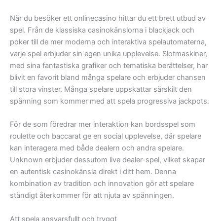
När du besöker ett onlinecasino hittar du ett brett utbud av
spel. Från de klassiska casinokänslorna i blackjack och
poker till de mer moderna och interaktiva spelautomaterna,
varje spel erbjuder sin egen unika upplevelse. Slotmaskiner,
med sina fantastiska grafiker och tematiska berättelser, har
blivit en favorit bland många spelare och erbjuder chansen
till stora vinster. Många spelare uppskattar särskilt den
spänning som kommer med att spela progressiva jackpots.
För de som föredrar mer interaktion kan bordsspel som
roulette och baccarat ge en social upplevelse, där spelare
kan interagera med både dealern och andra spelare.
Unknown erbjuder dessutom live dealer-spel, vilket skapar
en autentisk casinokänsla direkt i ditt hem. Denna
kombination av tradition och innovation gör att spelare
ständigt återkommer för att njuta av spänningen.
Att spela ansvarsfullt och tryggt