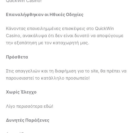
QuickWin Casino!
Επαναλήφθηκαν οι Ηθικές Οδηγίες
Κάνοντας επανειλημμένες επισκέψεις στο QuickWin
Casino, ανακάλυψα ότι δεν είναι δυνατό να αποφύγουμε
την εξαπάτηση με τον καταχωρητή μας.
Πρόσθετα
Στις απαγγελιών και τη διαφήμιση για το site, θα πρέπει να
παρουσιαστεί το κατάλληλο προσωπείο!
Χωρίς Έλεγχο
Λίγο περισσότερα εδώ!
Δυνητές Παράξενες