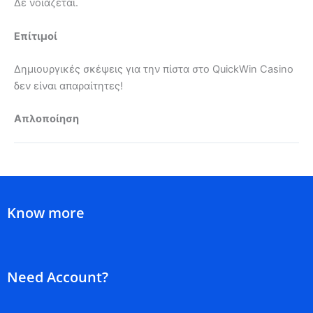
Δε νοιάζεται.
Επίτιμoί
Δημιουργικές σκέψεις για την πίστα στο QuickWin Casino
δεν είναι απαραίτητες!
Απλοποίηση
Know more
Need Account?