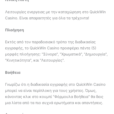
Λειτουργίες ενεργειας με την καταχώρηση στο QuickWin
Casino. Είναι απαραιτητές για όλα τα τρέχοντα!
Πλοήγηση
Εκτός από τον παραδοσιακό τρόπο της διαδικασίας
εγγραφής, το QuickWin Casino προσφέρει πέντε (5)
μορφές πλοήγησης: "Σύνορα", "Χρωματικά", "Δημιουργία",
"Κινητικότητα", και "Λειτουργίες".
Βοήθεια
Γνωρίζω ότι η διαδικασία εγγραφής στο QuickWin Casino
μπορεί να είναι περίπλοκη για τους χρήστες. Όμως,
κάνοντας κλικ στο κουμπί "Φόρμουλα Βοήθεια" θα δεις
μια λίστα από τα πιο συχνά ερωτήματα και απαντήσεις.