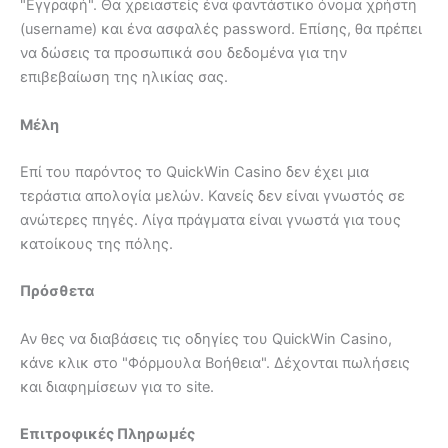
"Εγγραφή". Θα χρειαστείς ένα φαντάστικο όνομα χρήστη
(username) και ένα
ασφαλές password. Επίσης, θα πρέπει
να δώσεις τα προσωπικά σου δεδομένα για την
επιβεβαίωση της ηλικίας σας.
Μέλη
Επί του παρόντος το QuickWin Casino δεν έχει μια
τεράστια απολογία μελών. Κανείς δεν είναι γνωστός σε
ανώτερες πηγές. Λίγα πράγματα είναι γνωστά για τους
κατοίκους της πόλης.
Πρόσθετα
Αν θες να διαβάσεις τις οδηγίες του QuickWin Casino,
κάνε κλικ στο "Φόρμουλα Βοήθεια". Δέχονται πωλήσεις
και διαφημίσεων για το site.
Επιτροφικές Πληρωμές