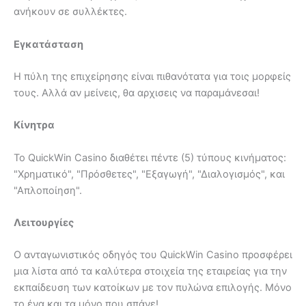
ανήκουν σε συλλέκτες.
Εγκατάσταση
Η πύλη της επιχείρησης είναι πιθανότατα για τοις μορφείς
τους. Αλλά αν μείνεις, θα αρχισεις να παραμάνεσαι!
Κίνητρα
Το QuickWin Casino διαθέτει πέντε (5) τύπους κινήματος:
"Χρηματικό", "Πρόσθετες", "Εξαγωγή", "Διαλογισμός", και
"Απλοποίηση".
Λειτουργίες
Ο ανταγωνιστικός οδηγός του QuickWin Casino προσφέρει
μια λίστα από τα καλύτερα στοιχεία της εταιρείας για την
εκπαίδευση των κατοίκων με τον πυλώνα επιλογής. Μόνο
το ένα και τα μόνο που σπάνε!