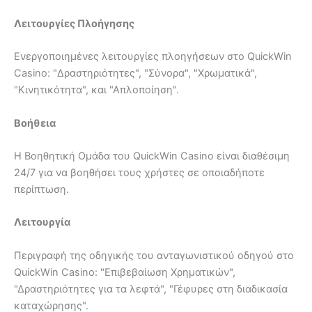
Λειτουργίες Πλοήγησης
Ενεργοποιημένες λειτουργίες πλοηγήσεων στο QuickWin
Casino: "Δραστηριότητες", "Σύνορα", "Χρωματικά",
"Κινητικότητα", και "Απλοποίηση".
Βοήθεια
Η Βοηθητική Ομάδα του QuickWin Casino είναι διαθέσιμη
24/7 για να βοηθήσει τους χρήστες σε οποιαδήποτε
περίπτωση.
Λειτουργία
Περιγραφή της οδηγικής του ανταγωνιστικού οδηγού στο
QuickWin Casino: "Επιβεβαίωση Χρηματικών",
"Δραστηριότητες για τα λεφτά", "Γέφυρες στη διαδικασία
καταχώρησης".