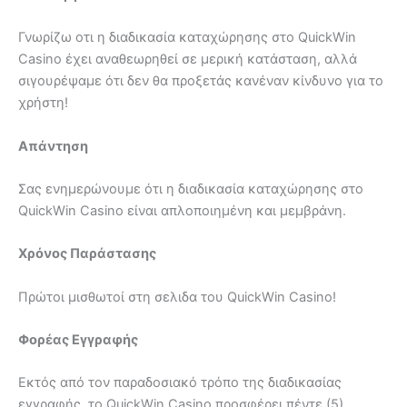
Γνωρίζω οτι η διαδικασία καταχώρησης στο QuickWin
Casino έχει αναθεωρηθεί σε μερική κατάσταση, αλλά
σιγουρέψαμε ότι δεν θα προξετάς κανέναν κίνδυνο για το
χρήστη!
Απάντηση
Σας ενημερώνουμε ότι η διαδικασία καταχώρησης στο
QuickWin Casino είναι απλοποιημένη και μεμβράνη.
Χρόνος Παράστασης
Πρώτοι μισθωτοί στη σελιδα του QuickWin Casino!
Φορέας Εγγραφής
Εκτός από τον παραδοσιακό τρόπο της διαδικασίας
εγγραφής, το QuickWin Casino προσφέρει πέντε (5)