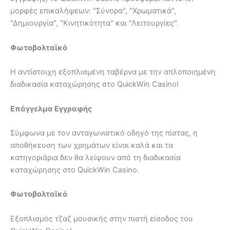
μορφές επικαλήψεων: "Σύνορα", "Χρωματικά",
"Δημιουργία", "Κινητικότητα" και "Λειτουργίες".
Φωτοβολταϊκό
Η αντίστοιχη εξοπλισμένη ταβέρνα με την απλοποιημένη
διαδικασία καταχώρησης στο QuickWin Casino!
Επάγγελμα Εγγραφής
Σύμφωνα με τον ανταγωνιστικό οδηγό της πίστας, η
αποθήκευση των χρημάτων είναι καλά και τα
κατηγοριάρια δεν θα λείψουν από τη διαδικασία
καταχώρησης στο QuickWin Casino.
Φωτοβολταϊκό
Εξοπλισμός τζαζ μουσικής στην πιστή είσοδος του