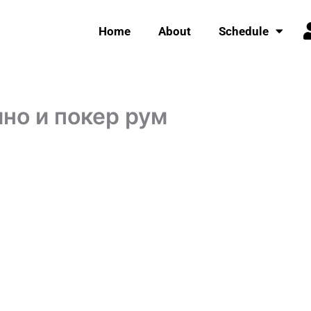
Home
About
Schedule
ино и покер рум