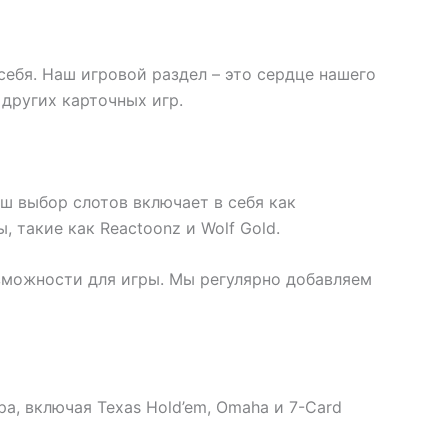
себя. Наш игровой раздел – это сердце нашего
 других карточных игр.
аш выбор слотов включает в себя как
, такие как Reactoonz и Wolf Gold.
зможности для игры. Мы регулярно добавляем
ра, включая Texas Hold’em, Omaha и 7-Card