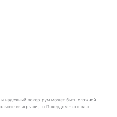
ый и надежный покер-рум может быть сложной
реальные выигрыши, то Покердом – это ваш