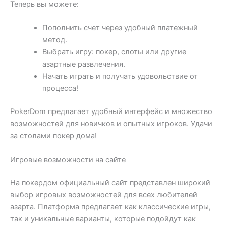
Теперь вы можете:
Пополнить счет через удобный платежный
метод.
Выбрать игру: покер, слоты или другие
азартные развлечения.
Начать играть и получать удовольствие от
процесса!
PokerDom предлагает удобный интерфейс и множество
возможностей для новичков и опытных игроков. Удачи
за столами покер дома!
Игровые возможности на сайте
На покердом официальный сайт представлен широкий
выбор игровых возможностей для всех любителей
азарта. Платформа предлагает как классические игры,
так и уникальные варианты, которые подойдут как