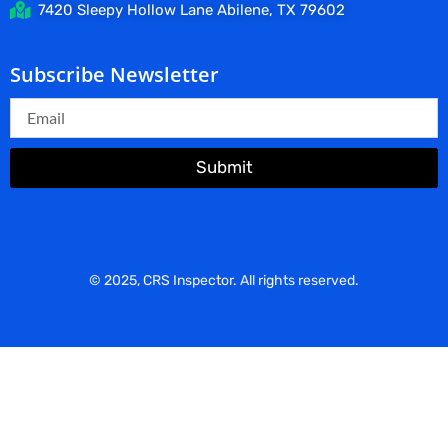
7420 Sleepy Hollow Lane Abilene, TX 79602
Subscribe Newsletter
Submit
© 2025, CRS Inspector. All rights reserved.