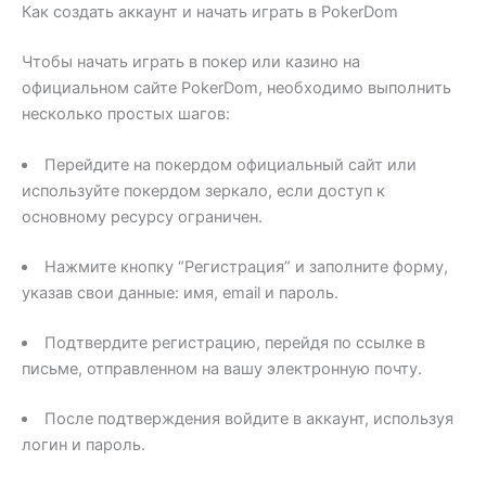
Как создать аккаунт и начать играть в PokerDom
Чтобы начать играть в покер или казино на
официальном сайте PokerDom, необходимо выполнить
несколько простых шагов:
Перейдите на покердом официальный сайт или
используйте покердом зеркало, если доступ к
основному ресурсу ограничен.
Нажмите кнопку “Регистрация” и заполните форму,
указав свои данные: имя, email и пароль.
Подтвердите регистрацию, перейдя по ссылке в
письме, отправленном на вашу электронную почту.
После подтверждения войдите в аккаунт, используя
логин и пароль.