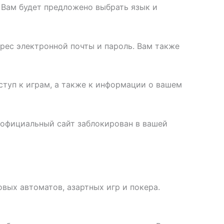
. Вам будет предложено выбрать язык и
рес электронной почты и пароль. Вам также
ступ к играм, а также к информации о вашем
и официальный сайт заблокирован в вашей
вых автоматов, азартных игр и покера.