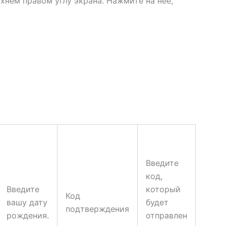
хнем правом углу экрана. Нажмите на нее,
Введите
код,
Введите
который
Код
вашу дату
будет
подтверждения
рождения.
отправлен