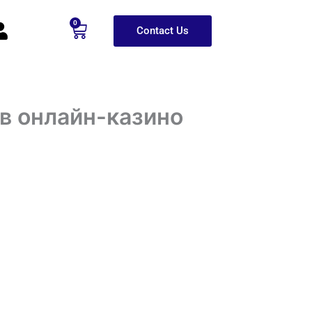
0
Cart
Contact Us
в онлайн-казино