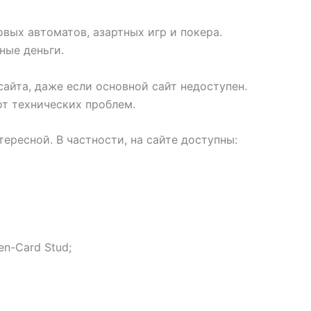
вых автоматов, азартных игр и покера.
ные деньги.
айта, даже если основной сайт недоступен.
от технических проблем.
ресной. В частности, на сайте доступны:
en-Card Stud;