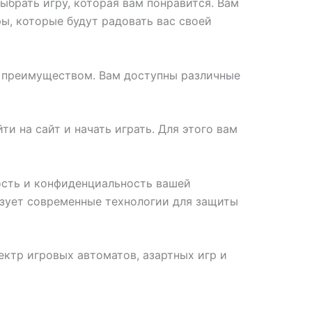
ыбрать игру, которая вам понравится. Вам
ры, которые будут радовать вас своей
с преимуществом. Вам доступны различные
и на сайт и начать играть. Для этого вам
ость и конфиденциальность вашей
ьзует современные технологии для защиты
ектр игровых автоматов, азартных игр и