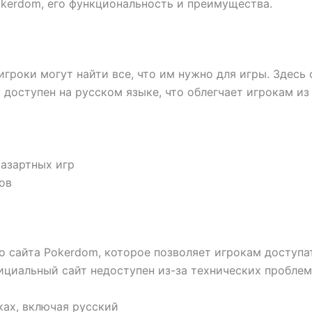
kerdom, его функциональность и преимущества.
игроки могут найти все, что им нужно для игры. Здесь
т доступен на русском языке, что облегчает игрокам из
азартных игр
ов
 сайта Pokerdom, которое позволяет игрокам доступат
фициальный сайт недоступен из-за технических проблем
ках, включая русский