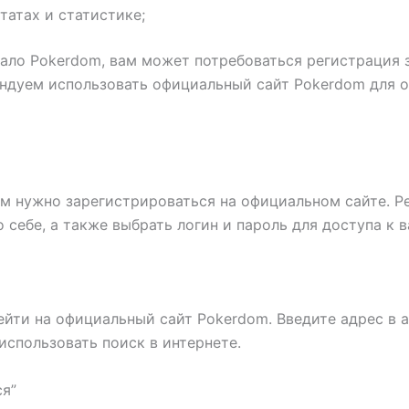
татах и статистике;
кало Pokerdom, вам может потребоваться регистрация 
ендуем использовать официальный сайт Pokerdom для о
ам нужно зарегистрироваться на официальном сайте. Р
 себе, а также выбрать логин и пароль для доступа к
ейти на официальный сайт Pokerdom. Введите адрес в 
 использовать поиск в интернете.
ся”