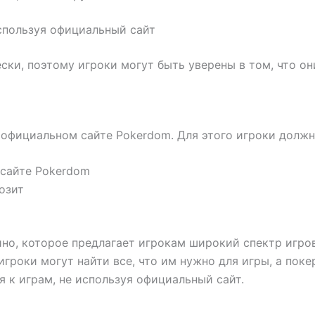
используя официальный сайт
ки, поэтому игроки могут быть уверены в том, что он
 официальном сайте Pokerdom. Для этого игроки должн
 сайте Pokerdom
озит
ино, которое предлагает игрокам широкий спектр игров
игроки могут найти все, что им нужно для игры, а пок
я к играм, не используя официальный сайт.