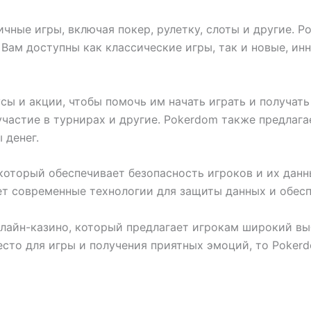
ичные игры, включая покер, рулетку, слоты и другие. 
. Вам доступны как классические игры, так и новые, и
сы и акции, чтобы помочь им начать играть и получат
 участие в турнирах и другие. Pokerdom также предлаг
 денег.
который обеспечивает безопасность игроков и их данн
ет современные технологии для защиты данных и обесп
лайн-казино, который предлагает игрокам широкий выб
сто для игры и получения приятных эмоций, то Pokerd