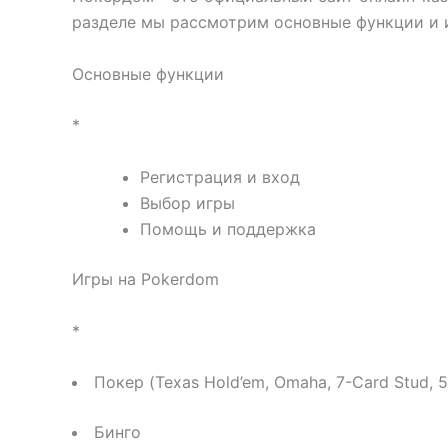
разделе мы рассмотрим основные функции и и
Основные функции
*
Регистрация и вход
Выбор игры
Помощь и поддержка
Игры на Pokerdom
*
Покер (Texas Hold’em, Omaha, 7-Card Stud, 5
Бинго