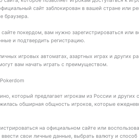
 официальный сайт заблокирован в вашей стране или ре
е браузера.
 сайте покердом, вам нужно зарегистрироваться или во
анные и подтвердить регистрацию.
личных игровых автоматах, азартных играх и других р
могут вам начать играть с преимуществом.
 Pokerdom
но, который предлагает игрокам из России и других с
ложилась обширная общность игроков, которые ежедневн
гистрироваться на официальном сайте или воспользов
 ввести свои личные данные, выбрать валюту и способ 