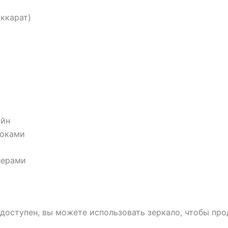
эккарат)
айн
роками
лерами
доступен, вы можете использовать зеркало, чтобы про