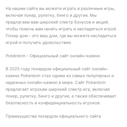
На нашем сайте вы можете играть в различные игры,
включая покер, рулетку, бинго и другие. Мы
предлагаем вам широкий спектр бонусов и акций,
чтобы помочь вам начать играть и насладиться игрой.
Покер дом – это ваш дом, где вы можете насладиться
игрой и получать удовольствие.
Pokérdom – Официальный сайт онлайн-казино
В 2025 году покердом официальный сайт онлайн-
казино Pokerdom стал одним из самых популярных и
надежных онлайн-казино в мире. Сайт Pokerdom
предлагает игрокам широкий спектр игр, включая
покер, рулетку, бинго и другие, а также обеспечивает
безопасность и конфиденциальность игроков.
Преимущества покердом официального сайта