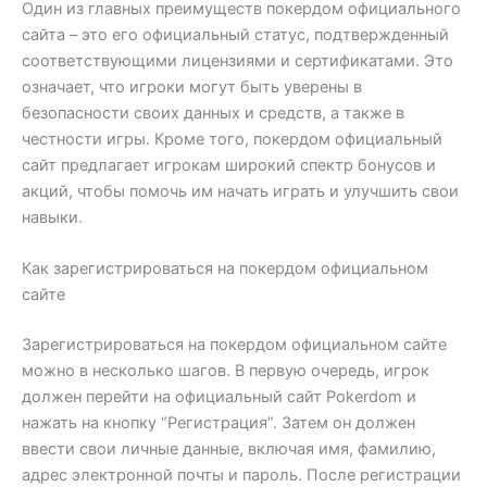
Один из главных преимуществ покердом официального
сайта – это его официальный статус, подтвержденный
соответствующими лицензиями и сертификатами. Это
означает, что игроки могут быть уверены в
безопасности своих данных и средств, а также в
честности игры. Кроме того, покердом официальный
сайт предлагает игрокам широкий спектр бонусов и
акций, чтобы помочь им начать играть и улучшить свои
навыки.
Как зарегистрироваться на покердом официальном
сайте
Зарегистрироваться на покердом официальном сайте
можно в несколько шагов. В первую очередь, игрок
должен перейти на официальный сайт Pokerdom и
нажать на кнопку “Регистрация”. Затем он должен
ввести свои личные данные, включая имя, фамилию,
адрес электронной почты и пароль. После регистрации