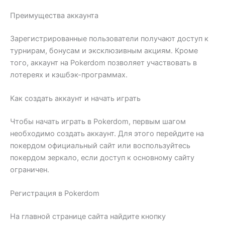
Преимущества аккаунта
Зарегистрированные пользователи получают доступ к
турнирам, бонусам и эксклюзивным акциям. Кроме
того, аккаунт на Pokerdom позволяет участвовать в
лотереях и кэшбэк-программах.
Как создать аккаунт и начать играть
Чтобы начать играть в Pokerdom, первым шагом
необходимо создать аккаунт. Для этого перейдите на
покердом официальный сайт или воспользуйтесь
покердом зеркало, если доступ к основному сайту
ограничен.
Регистрация в Pokerdom
На главной странице сайта найдите кнопку