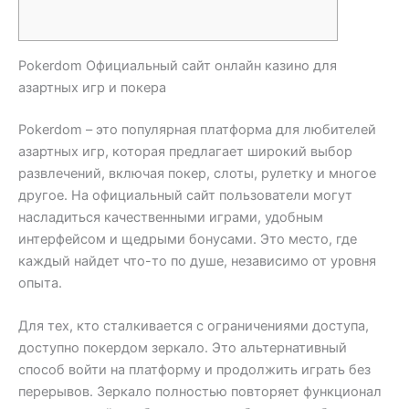
Pokerdom Официальный сайт онлайн казино для
азартных игр и покера
Pokerdom – это популярная платформа для любителей
азартных игр, которая предлагает широкий выбор
развлечений, включая покер, слоты, рулетку и многое
другое. На
официальный сайт пользователи могут
насладиться качественными играми, удобным
интерфейсом и щедрыми бонусами. Это место, где
каждый найдет что-то по душе, независимо от уровня
опыта.
Для тех, кто сталкивается с ограничениями доступа,
доступно покердом зеркало. Это альтернативный
способ войти на платформу и продолжить играть без
перерывов. Зеркало полностью повторяет функционал