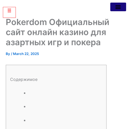
Pokerdom Официальный
сайт онлайн казино для
азартных игр и покера
By
/
March 22, 2025
Содержимое