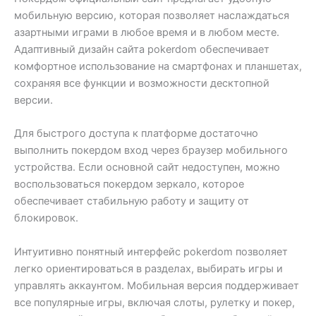
мобильную версию, которая позволяет наслаждаться
азартными играми в любое время и в любом месте.
Адаптивный дизайн сайта pokerdom обеспечивает
комфортное использование на смартфонах и планшетах,
сохраняя все функции и возможности десктопной
версии.
Для быстрого доступа к платформе достаточно
выполнить покердом вход через браузер мобильного
устройства. Если основной сайт недоступен, можно
воспользоваться покердом зеркало, которое
обеспечивает стабильную работу и защиту от
блокировок.
Интуитивно понятный интерфейс pokerdom позволяет
легко ориентироваться в разделах, выбирать игры и
управлять аккаунтом. Мобильная версия поддерживает
все популярные игры, включая слоты, рулетку и покер,