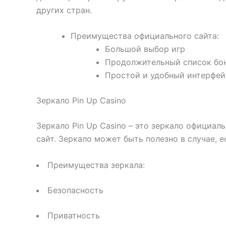
других стран.
Преимущества официального сайта:
Большой выбор игр
Продолжительный список бо
Простой и удобный интерфей
Зеркало Pin Up Casino
Зеркало Pin Up Casino – это зеркало официал
сайт. Зеркало может быть полезно в случае, 
Преимущества зеркала:
Безопасность
Приватность