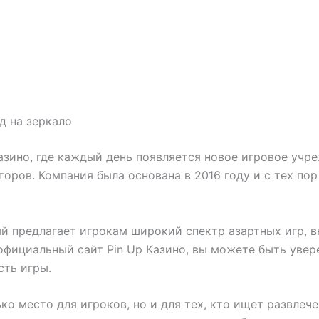
д на зеркало
зино, где каждый день появляется новое игровое учре
ров. Компания была основана в 2016 году и с тех пор
ый предлагает игрокам широкий спектр азартных игр, в
а официальный сайт Pin Up Казино, вы можете быть увер
сть игры.
ько место для игроков, но и для тех, кто ищет развле