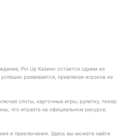
ждение, Pin Up Казино остается одним из
 успешно развивается, привлекая игроков из
ключая слоты, карточные игры, рулетку, покер
ены, что играете на официальном ресурсе,
чения и приключения. Здесь вы можете найти