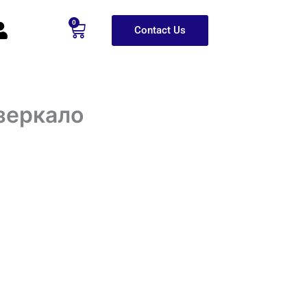
0
Cart
Contact Us
 зеркало