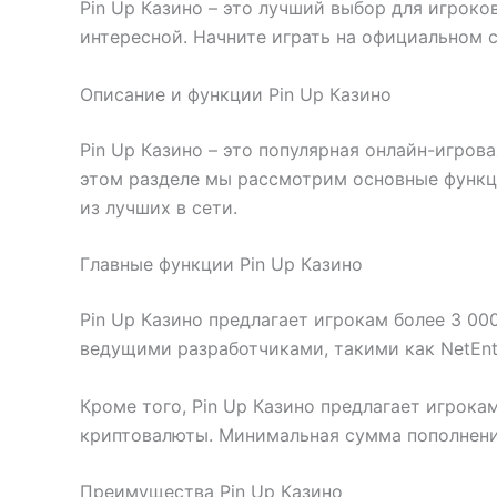
Pin Up Казино – это лучший выбор для игроко
интересной. Начните играть на официальном с
Описание и функции Pin Up Казино
Pin Up Казино – это популярная онлайн-игров
этом разделе мы рассмотрим основные функци
из лучших в сети.
Главные функции Pin Up Казино
Pin Up Казино предлагает игрокам более 3 000
ведущими разработчиками, такими как NetEnt, 
Кроме того, Pin Up Казино предлагает игрока
криптовалюты. Минимальная сумма пополнения 
Преимущества Pin Up Казино