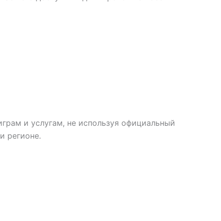
 играм и услугам, не используя официальный
и регионе.