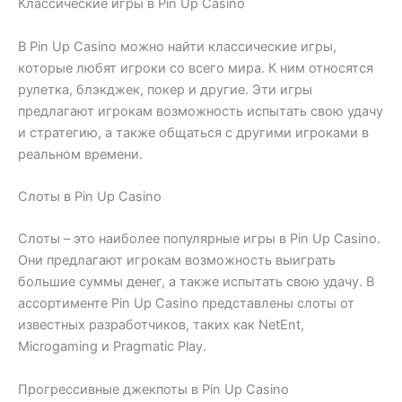
Классические игры в Pin Up Casino
В Pin Up Casino можно найти классические игры,
которые любят игроки со всего мира. К ним относятся
рулетка, блэкджек, покер и другие. Эти игры
предлагают игрокам возможность испытать свою удачу
и стратегию, а также общаться с другими игроками в
реальном времени.
Слоты в Pin Up Casino
Слоты – это наиболее популярные игры в Pin Up Casino.
Они предлагают игрокам возможность выиграть
большие суммы денег, а также испытать свою удачу. В
ассортименте Pin Up Casino представлены слоты от
известных разработчиков, таких как NetEnt,
Microgaming и Pragmatic Play.
Прогрессивные джекпоты в Pin Up Casino