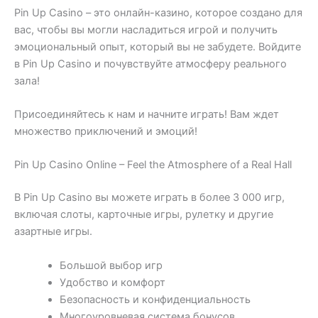
Pin Up Casino – это онлайн-казино, которое создано для
вас, чтобы вы могли насладиться игрой и получить
эмоциональный опыт, который вы не забудете. Войдите
в Pin Up Casino и почувствуйте атмосферу реального
зала!
Присоединяйтесь к нам и начните играть! Вам ждет
множество приключений и эмоций!
Pin Up Casino Online – Feel the Atmosphere of a Real Hall
В Pin Up Casino вы можете играть в более 3 000 игр,
включая слоты, карточные игры, рулетку и другие
азартные игры.
Большой выбор игр
Удобство и комфорт
Безопасность и конфиденциальность
Многоуровневая система бонусов