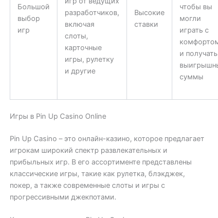
игр от ведущих
Большой
чтобы вы
разработчиков,
Высокие
выбор
могли
включая
ставки
игр
играть с
слоты,
комфорто
карточные
и получать
игры, рулетку
выигрышн
и другие
суммы
Игры в Pin Up Casino Online
Pin Up Casino – это онлайн-казино, которое предлагает
игрокам широкий спектр развлекательных и
прибыльных игр. В его ассортименте представлены
классические игры, такие как рулетка, блэкджек,
покер, а также современные слоты и игры с
прогрессивными джекпотами.