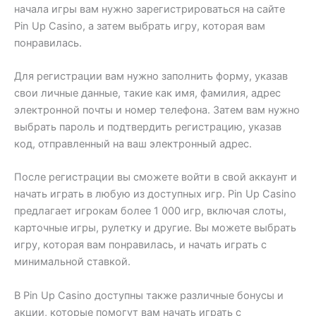
начала игры вам нужно зарегистрироваться на сайте
Pin Up Casino, а затем выбрать игру, которая вам
понравилась.
Для регистрации вам нужно заполнить форму, указав
свои личные данные, такие как имя, фамилия, адрес
электронной почты и номер телефона. Затем вам нужно
выбрать пароль и подтвердить регистрацию, указав
код, отправленный на ваш электронный адрес.
После регистрации вы сможете войти в свой аккаунт и
начать играть в любую из доступных игр. Pin Up Casino
предлагает игрокам более 1 000 игр, включая слоты,
карточные игры, рулетку и другие. Вы можете выбрать
игру, которая вам понравилась, и начать играть с
минимальной ставкой.
В Pin Up Casino доступны также различные бонусы и
акции, которые помогут вам начать играть с