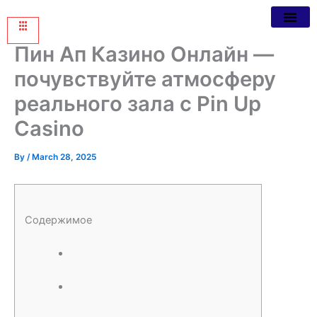
Пин Ап Казино Онлайн —
почувствуйте атмосферу
реального зала с Pin Up
Casino
By
/
March 28, 2025
Содержимое