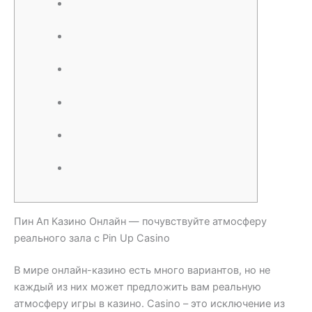
Пин Ап Казино Онлайн — почувствуйте атмосферу
реального зала с Pin Up Casino
В мире онлайн-казино есть много вариантов, но не
каждый из них может предложить вам реальную
атмосферу игры в казино.
Casino – это исключение из