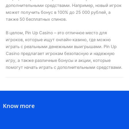
дополнительными средствами. Например, новый игрок
может получить бонус в 100% до 25 000 рублей, а
также 50 бесплатных спинов.
В целом, Pin Up Casino – это отличное место для
игроков, которые ищут онлайн-казино, где можно
играть с реальными денежными выигрышами. Pin Up
Casino предлагает игрокам безопасную и надежную
игру, а также различные бонусы и акции, которые
помогут начать играть с дополнительными средствами.
Know more