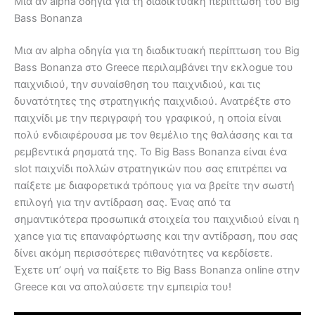
Μια αν alpha οδηγία για τη διαδικτυακή περίπτωση του Big
Bass Bonanza
Μια αν alpha οδηγία για τη διαδικτυακή περίπτωση του Big
Bass Bonanza στο Greece περιλαμβάνει την εκλogue του
παιχνιδιού, την συναίσθηση του παιχνιδιού, και τις
δυνατότητες της στρατηγικής παιχνιδιού. Ανατρέξτε στο
παιχνίδι με την περιγραφή του γραφικού, η οποία είναι
πολύ ενδιαφέρουσα με τον θεμέλιο της θαλάσσης και τα
ρεμβεντικά ρησματά της. Το Big Bass Bonanza είναι ένα
slot παιχνίδι πολλών στρατηγικών που σας επιτρέπει να
παίξετε με διαφορετικά τρόπους για να βρείτε την σωστή
επιλογή για την αντίδραση σας. Ένας από τα
σημαντικότερα προσωπικά στοιχεία του παιχνιδιού είναι η
χance για τις επαναφόρτωσης και την αντίδραση, που σας
δίνει ακόμη περισσότερες πιθανότητες να κερδίσετε.
Έχετε υπ’ οψή να παίξετε το Big Bass Bonanza online στην
Greece και να απολαύσετε την εμπειρία του!