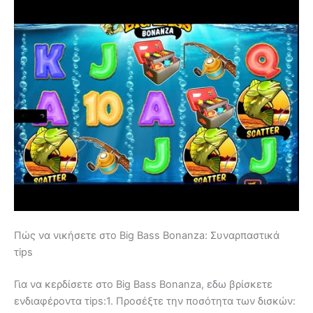
Πώς να νικήσετε στο Big Bass Bonanza: Συναρπαστικά
τips
Για να κερδίσετε στο Big Bass Bonanza, εδω βρίσκετε
ενδιαφέροντα τips:1. Προσέξτε την ποσότητα των δισκών: