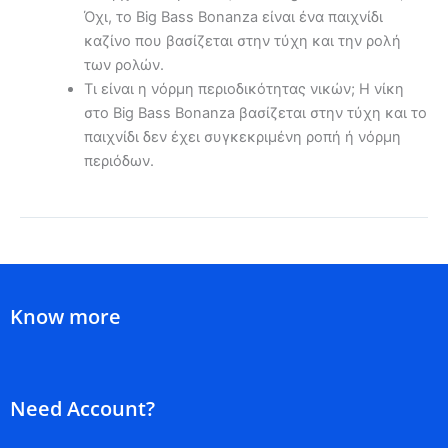
Όχι, το Big Bass Bonanza είναι ένα παιχνίδι
καζίνο που βασίζεται στην τύχη και την ρολή
των ρολών.
Τι είναι η νόρμη περιοδικότητας νικών; Η νίκη
στο Big Bass Bonanza βασίζεται στην τύχη και το
παιχνίδι δεν έχει συγκεκριμένη ροπή ή νόρμη
περιόδων.
Know more
Need Account?