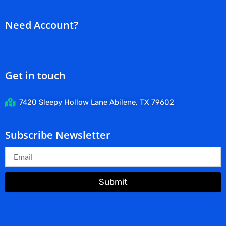
Need Account?
Get in touch
7420 Sleepy Hollow Lane Abilene, TX 79602
Subscribe Newsletter
Submit