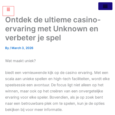
Ontdek de ultieme casino-
ervaring met Unknown en
verbeter je spel
By
/
March 3, 2026
Wat maakt uniek?
biedt een vernieuwende kijk op de casino ervaring. Met een
scala aan unieke spellen en high-tech faciliteiten, wordt elke
speelsessie een avontuur. De focus ligt niet alleen op het
winnen, maar ook op het creëren van een onvergetelijke
ervaring voor elke speler. Bovendien, als je op zoek bent
naar een betrouwbare plek om te spelen, kun je de opties
bekijken bij
voor meer informatie.