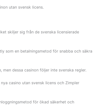
non utan svensk licens.
ket skiljer sig från de svenska licensierade
stly som en betalningsmetod för snabba och säkra
e, men dessa casinon följer inte svenska regler.
e nya casino utan svensk licens och Zimpler
 inloggningsmetod för ökad säkerhet och