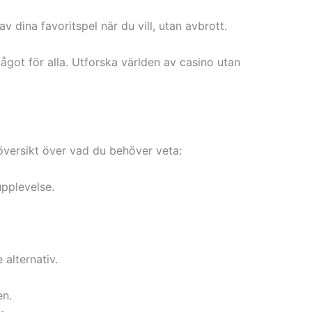
v dina favoritspel när du vill, utan avbrott.
ågot för alla. Utforska världen av casino utan
 översikt över vad du behöver veta:
upplevelse.
alternativ.
en.