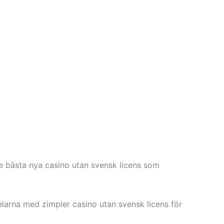
de bästa nya casino utan svensk licens som
elarna med zimpler casino utan svensk licens för