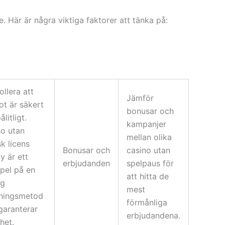
. Här är några viktiga faktorer att tänka på:
ollera att
Jämför
ot är säkert
bonusar och
litligt.
kampanjer
o utan
mellan olika
k licens
Bonusar och
casino utan
ly är ett
erbjudanden
spelpaus för
pel på en
att hitta de
ig
mest
lningsmetod
förmånliga
garanterar
erbjudandena.
het.