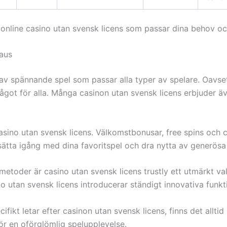
 online casino utan svensk licens som passar dina behov oc
aus
av spännande spel som passar alla typer av spelare. Oavsett
ågot för alla. Många casinon utan svensk licens erbjuder ä
casino utan svensk licens. Välkomstbonusar, free spins och
sätta igång med dina favoritspel och dra nytta av generösa
toder är casino utan svensk licens trustly ett utmärkt val
 utan svensk licens introducerar ständigt innovativa funkt
ifikt letar efter casinon utan svensk licens, finns det allt
r en oförglömlig spelupplevelse.