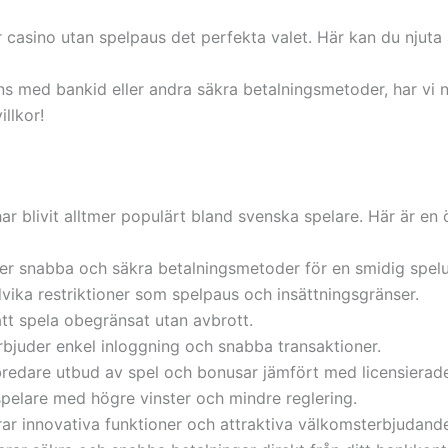
 casino utan spelpaus det perfekta valet. Här kan du njuta a
ns med bankid eller andra säkra betalningsmetoder, har vi n
illkor!
ar blivit alltmer populärt bland svenska spelare. Här är en
der snabba och säkra betalningsmetoder för en smidig spel
ndvika restriktioner som spelpaus och insättningsgränser.
tt spela obegränsat utan avbrott.
bjuder enkel inloggning och snabba transaktioner.
bredare utbud av spel och bonusar jämfört med licensierade 
spelare med högre vinster och mindre reglering.
rar innovativa funktioner och attraktiva välkomsterbjudand