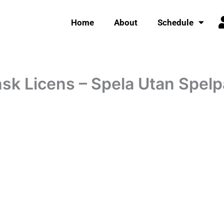
Home
About
Schedule
nsk Licens – Spela Utan Spel