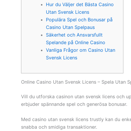
Hur du Väljer det Bästa Casino
Utan Svensk Licens
Populära Spel och Bonusar på
Casino Utan Spelpaus
Säkerhet och Ansvarsfullt
Spelande på Online Casino
Vanliga Frågor om Casino Utan
Svensk Licens
Online Casino Utan Svensk Licens – Spela Utan 
Vill du utforska casinon utan svensk licens och u
erbjuder spännande spel och generösa bonusar.
Med casino utan svensk licens trustly kan du enke
snabba och smidiga transaktioner.