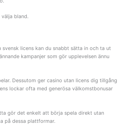
o.
 välja bland.
an svensk licens kan du snabbt sätta in och ta ut
 spännande kampanjer som gör upplevelsen ännu
pelar. Dessutom ger casino utan licens dig tillgång
licens lockar ofta med generösa välkomstbonusar
a gör det enkelt att börja spela direkt utan
la på dessa plattformar.