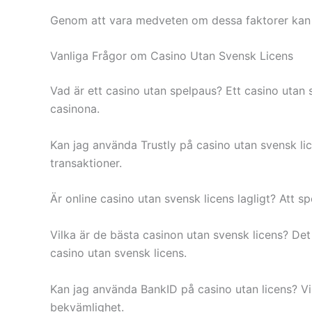
Genom att vara medveten om dessa faktorer kan du
Vanliga Frågor om Casino Utan Svensk Licens
Vad är ett casino utan spelpaus? Ett casino utan sp
casinona.
Kan jag använda Trustly på casino utan svensk l
transaktioner.
Är online casino utan svensk licens lagligt? Att sp
Vilka är de bästa casinon utan svensk licens? Det
casino utan svensk licens.
Kan jag använda BankID på casino utan licens? V
bekvämlighet.