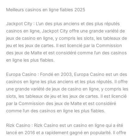
Meilleurs casinos en ligne fiables 2025
Jackpot City : L’un des plus anciens et des plus réputés
casinos en ligne, Jackpot City offre une grande variété de
jeux de casino en ligne, y compris les slots, les tableaux de
jeu et les jeux de cartes. Il est licencié par la Commission
des jeux de Malte et est considéré comme l’un des casinos
en ligne les plus fiables.
Europa Casino : Fondé en 2003, Europa Casino est un des
casinos en ligne les plus anciens et les plus réputés. Il offre
une grande variété de jeux de casino en ligne, y compris les
slots, les tableaux de jeu et les jeux de cartes. Il est licencié
par la Commission des jeux de Malte et est considéré
comme l’un des casinos en ligne les plus fiables.
Rizk Casino : Rizk Casino est un casino en ligne qui a été
lancé en 2016 et a rapidement gagné en popularité. Il offre