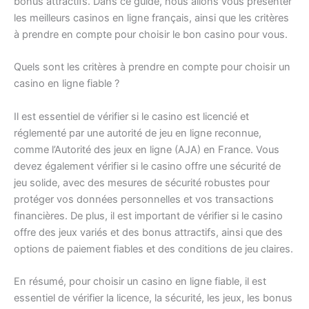
bonus attractifs. Dans ce guide, nous allons vous présenter
les meilleurs casinos en ligne français, ainsi que les critères
à prendre en compte pour choisir le bon casino pour vous.
Quels sont les critères à prendre en compte pour choisir un
casino en ligne fiable ?
Il est essentiel de vérifier si le casino est licencié et
réglementé par une autorité de jeu en ligne reconnue,
comme l’Autorité des jeux en ligne (AJA) en France. Vous
devez également vérifier si le casino offre une sécurité de
jeu solide, avec des mesures de sécurité robustes pour
protéger vos données personnelles et vos transactions
financières. De plus, il est important de vérifier si le casino
offre des jeux variés et des bonus attractifs, ainsi que des
options de paiement fiables et des conditions de jeu claires.
En résumé, pour choisir un casino en ligne fiable, il est
essentiel de vérifier la licence, la sécurité, les jeux, les bonus