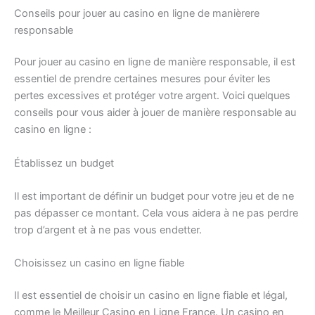
Conseils pour jouer au casino en ligne de manièrere
responsable
Pour jouer au casino en ligne de manière responsable, il est
essentiel de prendre certaines mesures pour éviter les
pertes excessives et protéger votre argent. Voici quelques
conseils pour vous aider à jouer de manière responsable au
casino en ligne :
Établissez un budget
Il est important de définir un budget pour votre jeu et de ne
pas dépasser ce montant. Cela vous aidera à ne pas perdre
trop d’argent et à ne pas vous endetter.
Choisissez un casino en ligne fiable
Il est essentiel de choisir un casino en ligne fiable et légal,
comme le Meilleur Casino en Ligne France. Un casino en