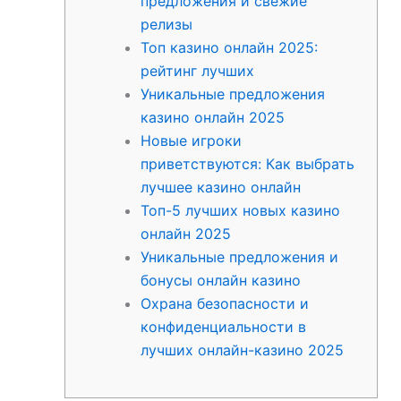
предложения и свежие
релизы
Топ казино онлайн 2025:
рейтинг лучших
Уникальные предложения
казино онлайн 2025
Новые игроки
приветствуются: Как выбрать
лучшее казино онлайн
Топ-5 лучших новых казино
онлайн 2025
Уникальные предложения и
бонусы онлайн казино
Охрана безопасности и
конфиденциальности в
лучших онлайн-казино 2025