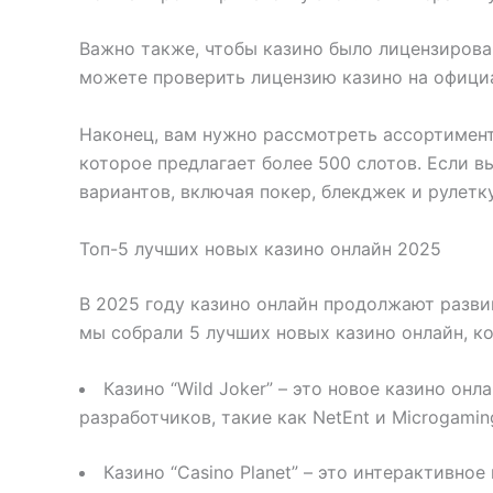
Важно также, чтобы казино было лицензирова
можете проверить лицензию казино на официа
Наконец, вам нужно рассмотреть ассортимент 
которое предлагает более 500 слотов. Если в
вариантов, включая покер, блекджек и рулетку
Топ-5 лучших новых казино онлайн 2025
В 2025 году казино онлайн продолжают развив
мы собрали 5 лучших новых казино онлайн, к
Казино “Wild Joker” – это новое казино он
разработчиков, такие как NetEnt и Microgami
Казино “Casino Planet” – это интерактивно