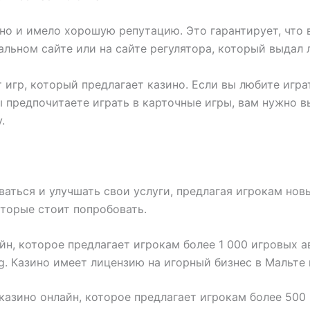
но и имело хорошую репутацию. Это гарантирует, что в
льном сайте или на сайте регулятора, который выдал 
игр, который предлагает казино. Если вы любите играт
ы предпочитаете играть в карточные игры, вам нужно в
.
аться и улучшать свои услуги, предлагая игрокам нов
оторые стоит попробовать.
лайн, которое предлагает игрокам более 1 000 игровых
ng. Казино имеет лицензию на игорный бизнес в Мальте
е казино онлайн, которое предлагает игрокам более 500