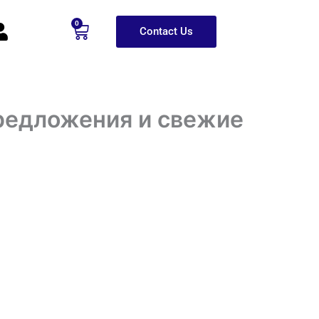
0
Cart
Contact Us
предложения и свежие