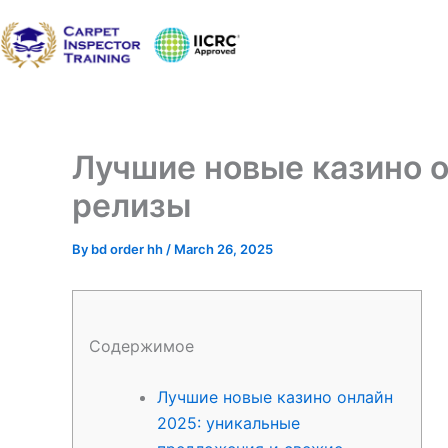
Skip
to
content
Лучшие новые казино 
релизы
By
bd order hh
/
March 26, 2025
Содержимое
Лучшие новые казино онлайн
2025: уникальные