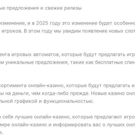
ные предложения и свежие релизы
зменение, и в 2025 году это изменение будет особенн
 игроков. В этом году мы увидим появление новых слот
нта игровых автоматов, которые будут предлагать игр
ам уникальные предложения, такие как бесплатные спи
ртимента онлайн-казино, которые будут предлагать иг
ы на деньги, чем когда-либо прежде. Новые казино он
альной графикой и функциональностью.
 в себя лучшие онлайн-казино, которые предлагают иг
мире онлайн-казино и информировать вас о лучших онл
и.