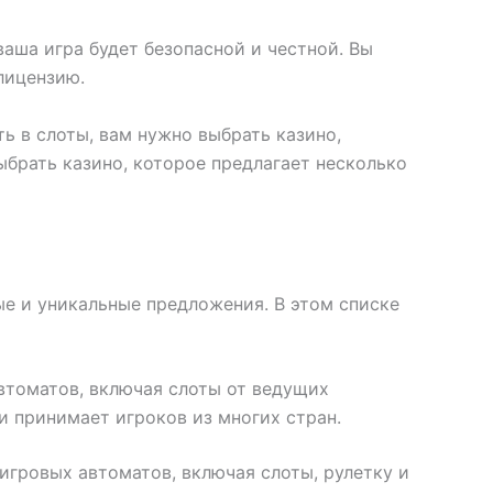
аша игра будет безопасной и честной. Вы
лицензию.
ь в слоты, вам нужно выбрать казино,
ыбрать казино, которое предлагает несколько
ые и уникальные предложения. В этом списке
 автоматов, включая слоты от ведущих
 и принимает игроков из многих стран.
 игровых автоматов, включая слоты, рулетку и