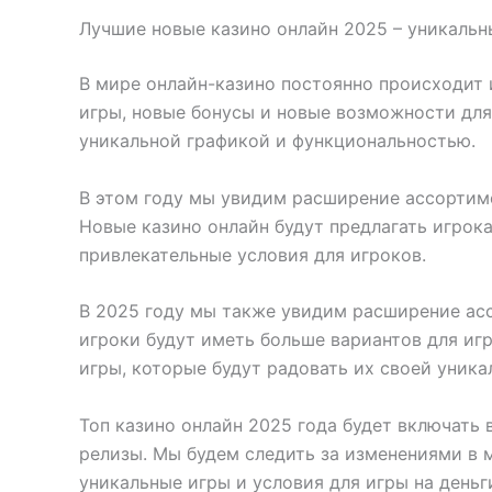
Лучшие новые казино онлайн 2025 – уникаль
В мире онлайн-казино постоянно происходит и
игры, новые бонусы и новые возможности для
уникальной графикой и функциональностью.
В этом году мы увидим расширение ассортиме
Новые казино онлайн будут предлагать игрок
привлекательные условия для игроков.
В 2025 году мы также увидим расширение ассо
игроки будут иметь больше вариантов для игр
игры, которые будут радовать их своей уник
Топ казино онлайн 2025 года будет включать
релизы. Мы будем следить за изменениями в 
уникальные игры и условия для игры на деньг