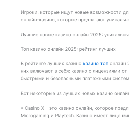
Игроки, которые ищут новые возможности для 
онлайн-казино, которые предлагают уникальны
Лучшие новые казино онлайн 2025: уникальн
Топ казино онлайн 2025: рейтинг лучших
В рейтинге лучших казино
казино топ
онлайн 2
них включают в себя: казино с лицензиями от
быстрыми и безопасными платежными систем
Вот некоторые из лучших новых казино онлайн
• Casino X – это казино онлайн, которое пред
Microgaming и Playtech. Казино имеет лиценз