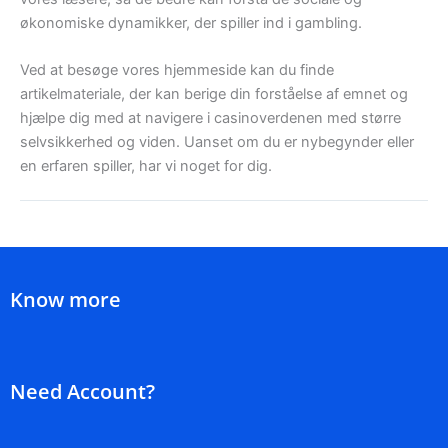
økonomiske dynamikker, der spiller ind i gambling.
Ved at besøge vores hjemmeside kan du finde
artikelmateriale, der kan berige din forståelse af emnet og
hjælpe dig med at navigere i casinoverdenen med større
selvsikkerhed og viden. Uanset om du er nybegynder eller
en erfaren spiller, har vi noget for dig.
Know more
Need Account?