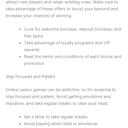
attract new players and retain existing ones. Make sure to
take advantage of these offers to boost your bankroll and
increase your chances of winning.
Look for welcome bonuses, deposit bonuses, and
free spins
Take advantage of loyalty programs and VIP
rewards
Read the terms and conditions of each bonus and
promotion
Stay Focused and Patient
Online casino games can be addictive, so it’s essential to
stay focused and patient. Avoid getting emotional and
impulsive, and take regular breaks to clear your head.
Set a timer to take regular breaks
Avoid playing when tired or emotional