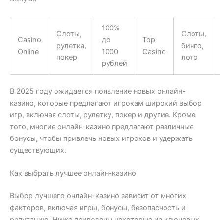
100%
Слоты,
Слоты,
Casino
до
Top
рулетка,
бинго,
Online
1000
Casino
покер
лото
рублей
В 2025 году ожидается появление новых онлайн-
казино, которые предлагают игрокам широкий выбор
игр, включая слоты, рулетку, покер и другие. Кроме
того, многие онлайн-казино предлагают различные
бонусы, чтобы привлечь новых игроков и удержать
существующих.
Как выбрать лучшее онлайн-казино
Выбор лучшего онлайн-казино зависит от многих
факторов, включая игры, бонусы, безопасность и
репутацию. Ниже приведены некоторые из ключевых