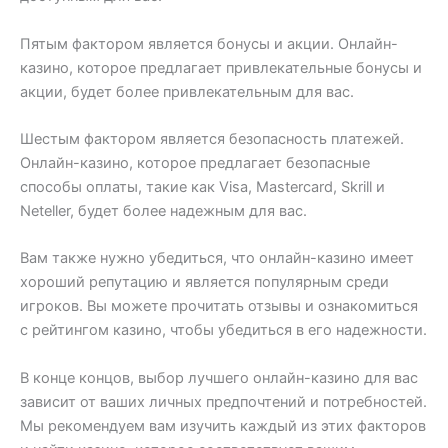
Пятым фактором является бонусы и акции. Онлайн-
казино, которое предлагает привлекательные бонусы и
акции, будет более привлекательным для вас.
Шестым фактором является безопасность платежей.
Онлайн-казино, которое предлагает безопасные
способы оплаты, такие как Visa, Mastercard, Skrill и
Neteller, будет более надежным для вас.
Вам также нужно убедиться, что онлайн-казино имеет
хороший репутацию и является популярным среди
игроков. Вы можете прочитать отзывы и ознакомиться
с рейтингом казино, чтобы убедиться в его надежности.
В конце концов, выбор лучшего онлайн-казино для вас
зависит от ваших личных предпочтений и потребностей.
Мы рекомендуем вам изучить каждый из этих факторов