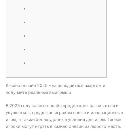
Казино онлайн 2025 – наслаждайтесь азартом и
получайте реальные выигрыши
В 2025 году казино онлайн продолжает развиваться и
улучшаться, предлагая игрокам новые и инновационные
игры, а также более удобные условия для игры. Теперь
игроки могут играть в казино онлайн из любого места,