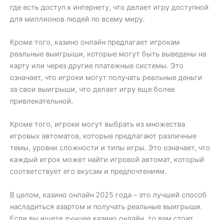
где есть доступ к интернету, что делает игру доступной
для миллионов людей по всему миру.
Кроме того, казино онлайн предлагает игрокам
реальные выигрыши, которые могут быть выведены на
карту или через другие платежные системы. Это
означает, что игроки могут получать реальные деньги
за свои выигрыши, что делает игру еще более
привлекательной.
Кроме того, игроки могут выбрать из множества
игровых автоматов, которые предлагают различные
темы, уровни сложности и типы игры. Это означает, что
каждый игрок может найти игровой автомат, который
соответствует его вкусам и предпочтениям.
В целом, казино онлайн 2025 года – это лучший способ
насладиться азартом и получать реальные выигрыши.
Если вы ищете лучшее казино онлайн, то вам стоит