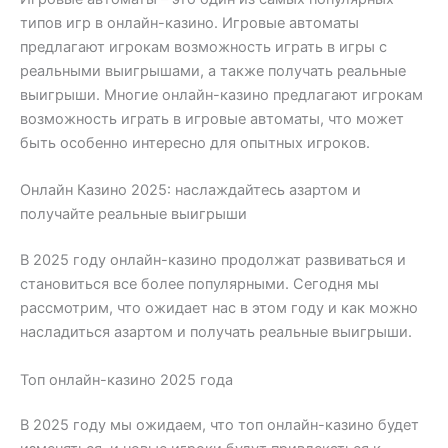
типов игр в онлайн-казино. Игровые автоматы
предлагают игрокам возможность играть в игры с
реальными выигрышами, а также получать реальные
выигрыши. Многие онлайн-казино предлагают игрокам
возможность играть в игровые автоматы, что может
быть особенно интересно для опытных игроков.
Онлайн Казино 2025: наслаждайтесь азартом и
получайте реальные выигрыши
В 2025 году онлайн-казино продолжат развиваться и
становиться все более популярными. Сегодня мы
рассмотрим, что ожидает нас в этом году и как можно
насладиться азартом и получать реальные выигрыши.
Топ онлайн-казино 2025 года
В 2025 году мы ожидаем, что топ онлайн-казино будет