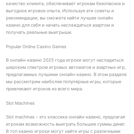
качество клиента, обеспечивает игрокам безопасное и
выгодное игровое опыта. Используя эти советы и
рекомендации, вы сможете найти лучшее онлайн
казино для себя и начать наслаждаться азартом и
получать реальные выигрыши.
Popular Online Casino Games
В онлайн-казино 2025 года игроки могут насладиться
широким спектром игровых автоматов и азартных игр,
предлагаемых лучшими онлайн-казино. В этом разделе
мы рассмотрим наиболее популярные игры, которые
привлекают игроков из всего мира.
Slot Machines
Slot machines – это классика онлайн-казино, предлагая
игрокам возможность выиграть большие суммы денег.
В топ казино игроки могут найти игры с различными