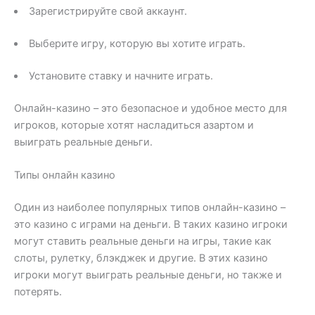
Зарегистрируйте свой аккаунт.
Выберите игру, которую вы хотите играть.
Установите ставку и начните играть.
Онлайн-казино – это безопасное и удобное место для
игроков, которые хотят насладиться азартом и
выиграть реальные деньги.
Типы онлайн казино
Один из наиболее популярных типов онлайн-казино –
это казино с играми на деньги. В таких казино игроки
могут ставить реальные деньги на игры, такие как
слоты, рулетку, блэкджек и другие. В этих казино
игроки могут выиграть реальные деньги, но также и
потерять.