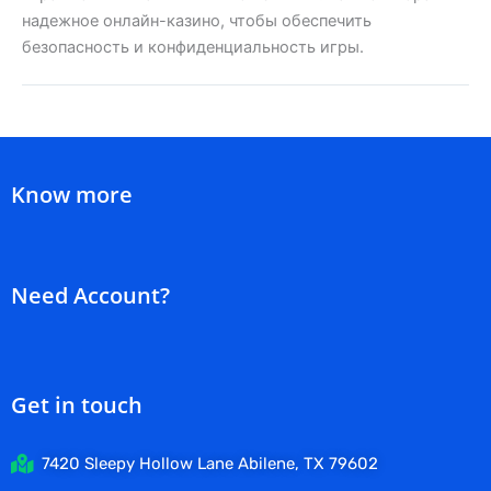
надежное онлайн-казино, чтобы обеспечить
безопасность и конфиденциальность игры.
Know more
Need Account?
Get in touch
7420 Sleepy Hollow Lane Abilene, TX 79602