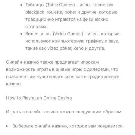
Таблицы (Table Games) – игры, такие как
blackjack, roulette, poker и другие, которые
традиционно играются на физических
столовых.
Видео-игры (Video Games) – игры, которые
используют компьютерную графику и звук,
такие как video poker, keno и другие.
Онлайн-казино также предлагает игрокам
возможность играть в живые игры с дилерами, что
позволяет им чувствовать себя как в традиционном
казино.
How to Play at an Online Casino
Играть в онлайн-казино можно следующим образом:
Выберите онлайн-казино, которое вам понравится.