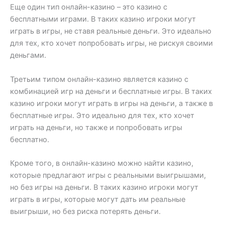
Еще один тип онлайн-казино – это казино с
бесплатными играми. В таких казино игроки могут
играть в игры, не ставя реальные деньги. Это идеально
для тех, кто хочет попробовать игры, не рискуя своими
деньгами.
Третьим типом онлайн-казино является казино с
комбинацией игр на деньги и бесплатные игры. В таких
казино игроки могут играть в игры на деньги, а также в
бесплатные игры. Это идеально для тех, кто хочет
играть на деньги, но также и попробовать игры
бесплатно.
Кроме того, в онлайн-казино можно найти казино,
которые предлагают игры с реальными выигрышами,
но без игры на деньги. В таких казино игроки могут
играть в игры, которые могут дать им реальные
выигрыши, но без риска потерять деньги.