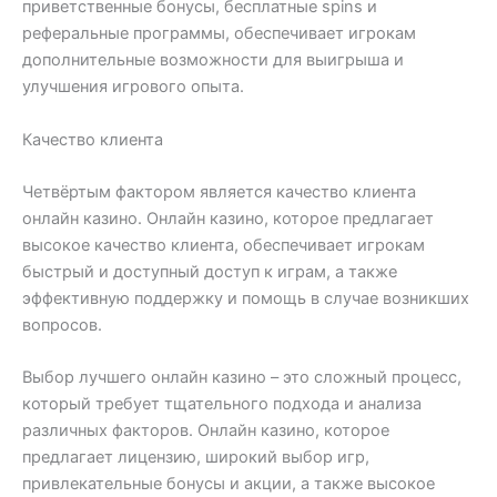
приветственные бонусы, бесплатные spins и
реферальные программы, обеспечивает игрокам
дополнительные возможности для выигрыша и
улучшения игрового опыта.
Качество клиента
Четвёртым фактором является качество клиента
онлайн казино. Онлайн казино, которое предлагает
высокое качество клиента, обеспечивает игрокам
быстрый и доступный доступ к играм, а также
эффективную поддержку и помощь в случае возникших
вопросов.
Выбор лучшего онлайн казино – это сложный процесс,
который требует тщательного подхода и анализа
различных факторов. Онлайн казино, которое
предлагает лицензию, широкий выбор игр,
привлекательные бонусы и акции, а также высокое