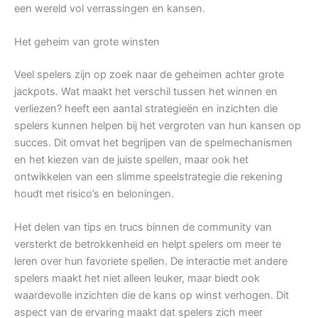
een wereld vol verrassingen en kansen.
Het geheim van grote winsten
Veel spelers zijn op zoek naar de geheimen achter grote
jackpots. Wat maakt het verschil tussen het winnen en
verliezen? heeft een aantal strategieën en inzichten die
spelers kunnen helpen bij het vergroten van hun kansen op
succes. Dit omvat het begrijpen van de spelmechanismen
en het kiezen van de juiste spellen, maar ook het
ontwikkelen van een slimme speelstrategie die rekening
houdt met risico’s en beloningen.
Het delen van tips en trucs binnen de community van
versterkt de betrokkenheid en helpt spelers om meer te
leren over hun favoriete spellen. De interactie met andere
spelers maakt het niet alleen leuker, maar biedt ook
waardevolle inzichten die de kans op winst verhogen. Dit
aspect van de ervaring maakt dat spelers zich meer