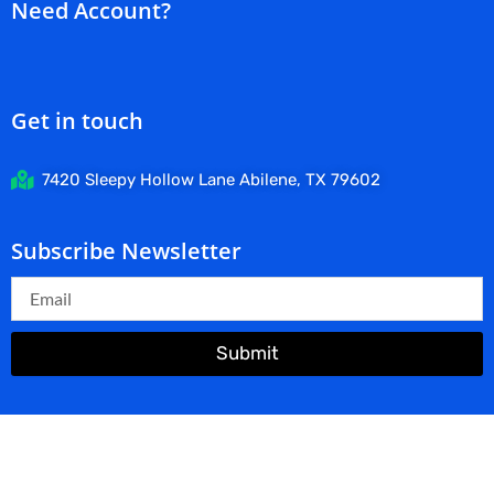
Need Account?
Get in touch
7420 Sleepy Hollow Lane Abilene, TX 79602
Subscribe Newsletter
Submit
© 2025, CRS Inspector. All rights reserved.