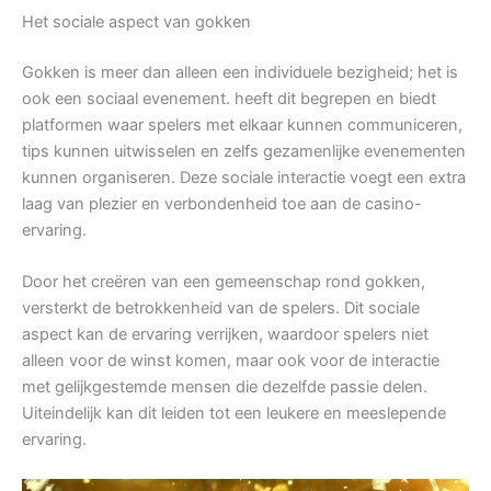
Het sociale aspect van gokken
Gokken is meer dan alleen een individuele bezigheid; het is
ook een sociaal evenement. heeft dit begrepen en biedt
platformen waar spelers met elkaar kunnen communiceren,
tips kunnen uitwisselen en zelfs gezamenlijke evenementen
kunnen organiseren. Deze sociale interactie voegt een extra
laag van plezier en verbondenheid toe aan de casino-
ervaring.
Door het creëren van een gemeenschap rond gokken,
versterkt de betrokkenheid van de spelers. Dit sociale
aspect kan de ervaring verrijken, waardoor spelers niet
alleen voor de winst komen, maar ook voor de interactie
met gelijkgestemde mensen die dezelfde passie delen.
Uiteindelijk kan dit leiden tot een leukere en meeslepende
ervaring.