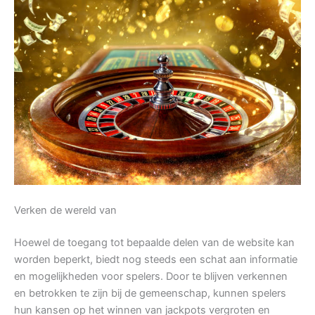
Verken de wereld van
Hoewel de toegang tot bepaalde delen van de website kan
worden beperkt, biedt nog steeds een schat aan informatie
en mogelijkheden voor spelers. Door te blijven verkennen
en betrokken te zijn bij de gemeenschap, kunnen spelers
hun kansen op het winnen van jackpots vergroten en