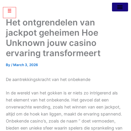
Het ontgrendelen van
jackpot geheimen Hoe
Unknown jouw casino
ervaring transformeert
By
/
March 3, 2026
De aantrekkingskracht van het onbekende
In de wereld van het gokken is er niets zo intrigerend als
het element van het onbekende. Het gevoel dat een
onverwachte wending, zoals het winnen van een jackpot,
altijd om de hoek kan liggen, maakt de ervaring spannend.
Onbekende casino’s, zoals de naam ” doet vermoeden,
bieden een unieke sfeer waarin spelers die sprankeling van