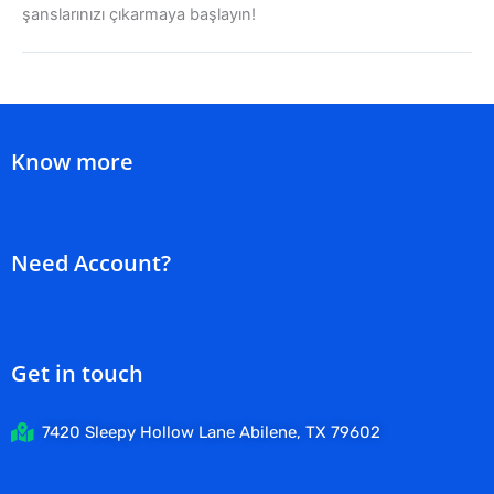
şanslarınızı çıkarmaya başlayın!
Know more
Need Account?
Get in touch
7420 Sleepy Hollow Lane Abilene, TX 79602