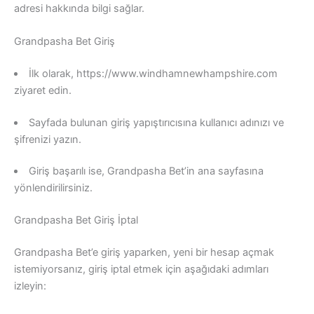
adresi hakkında bilgi sağlar.
Grandpasha Bet Giriş
İlk olarak, https://www.windhamnewhampshire.com
ziyaret edin.
Sayfada bulunan giriş yapıştırıcısına kullanıcı adınızı ve
şifrenizi yazın.
Giriş başarılı ise, Grandpasha Bet’in ana sayfasına
yönlendirilirsiniz.
Grandpasha Bet Giriş İptal
Grandpasha Bet’e giriş yaparken, yeni bir hesap açmak
istemiyorsanız, giriş iptal etmek için aşağıdaki adımları
izleyin: