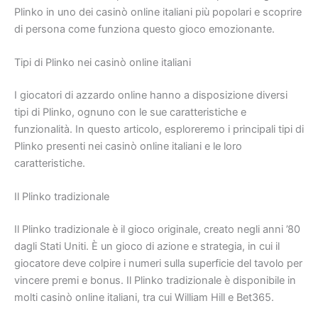
Plinko in uno dei casinò online italiani più popolari e scoprire
di persona come funziona questo gioco emozionante.
Tipi di Plinko nei casinò online italiani
I giocatori di azzardo online hanno a disposizione diversi
tipi di Plinko, ognuno con le sue caratteristiche e
funzionalità. In questo articolo, esploreremo i principali tipi di
Plinko presenti nei casinò online italiani e le loro
caratteristiche.
Il Plinko tradizionale
Il Plinko tradizionale è il gioco originale, creato negli anni ’80
dagli Stati Uniti. È un gioco di azione e strategia, in cui il
giocatore deve colpire i numeri sulla superficie del tavolo per
vincere premi e bonus. Il Plinko tradizionale è disponibile in
molti casinò online italiani, tra cui William Hill e Bet365.