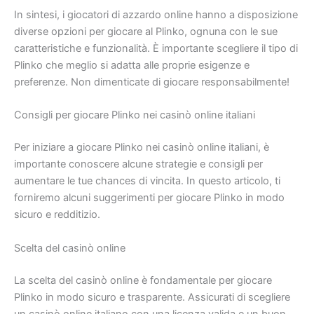
In sintesi, i giocatori di azzardo online hanno a disposizione
diverse opzioni per giocare al Plinko, ognuna con le sue
caratteristiche e funzionalità. È importante scegliere il tipo di
Plinko che meglio si adatta alle proprie esigenze e
preferenze. Non dimenticate di giocare responsabilmente!
Consigli per giocare Plinko nei casinò online italiani
Per iniziare a giocare Plinko nei casinò online italiani, è
importante conoscere alcune strategie e consigli per
aumentare le tue chances di vincita. In questo articolo, ti
forniremo alcuni suggerimenti per giocare Plinko in modo
sicuro e redditizio.
Scelta del casinò online
La scelta del casinò online è fondamentale per giocare
Plinko in modo sicuro e trasparente. Assicurati di scegliere
un casinò online italiano con una licenza valida e un buon