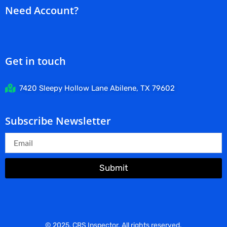
Need Account?
Get in touch
7420 Sleepy Hollow Lane Abilene, TX 79602
Subscribe Newsletter
Submit
© 2025, CRS Inspector. All rights reserved.