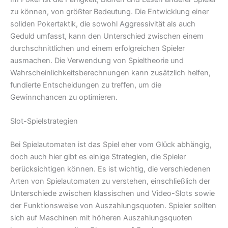
zu können, von größter Bedeutung. Die Entwicklung einer
soliden Pokertaktik, die sowohl Aggressivität als auch
Geduld umfasst, kann den Unterschied zwischen einem
durchschnittlichen und einem erfolgreichen Spieler
ausmachen. Die Verwendung von Spieltheorie und
Wahrscheinlichkeitsberechnungen kann zusätzlich helfen,
fundierte Entscheidungen zu treffen, um die
Gewinnchancen zu optimieren.
Slot-Spielstrategien
Bei Spielautomaten ist das Spiel eher vom Glück abhängig,
doch auch hier gibt es einige Strategien, die Spieler
berücksichtigen können. Es ist wichtig, die verschiedenen
Arten von Spielautomaten zu verstehen, einschließlich der
Unterschiede zwischen klassischen und Video-Slots sowie
der Funktionsweise von Auszahlungsquoten. Spieler sollten
sich auf Maschinen mit höheren Auszahlungsquoten