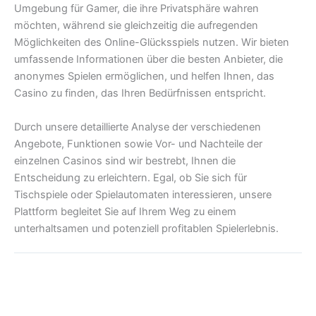
Umgebung für Gamer, die ihre Privatsphäre wahren
möchten, während sie gleichzeitig die aufregenden
Möglichkeiten des Online-Glücksspiels nutzen. Wir bieten
umfassende Informationen über die besten Anbieter, die
anonymes Spielen ermöglichen, und helfen Ihnen, das
Casino zu finden, das Ihren Bedürfnissen entspricht.
Durch unsere detaillierte Analyse der verschiedenen
Angebote, Funktionen sowie Vor- und Nachteile der
einzelnen Casinos sind wir bestrebt, Ihnen die
Entscheidung zu erleichtern. Egal, ob Sie sich für
Tischspiele oder Spielautomaten interessieren, unsere
Plattform begleitet Sie auf Ihrem Weg zu einem
unterhaltsamen und potenziell profitablen Spielerlebnis.