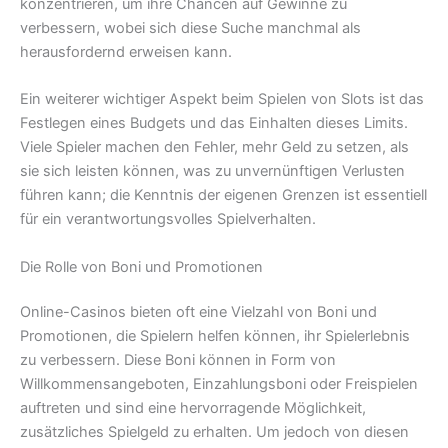
konzentrieren, um ihre Chancen auf Gewinne zu
verbessern, wobei sich diese Suche manchmal als
herausfordernd erweisen kann.
Ein weiterer wichtiger Aspekt beim Spielen von Slots ist das
Festlegen eines Budgets und das Einhalten dieses Limits.
Viele Spieler machen den Fehler, mehr Geld zu setzen, als
sie sich leisten können, was zu unvernünftigen Verlusten
führen kann; die Kenntnis der eigenen Grenzen ist essentiell
für ein verantwortungsvolles Spielverhalten.
Die Rolle von Boni und Promotionen
Online-Casinos bieten oft eine Vielzahl von Boni und
Promotionen, die Spielern helfen können, ihr Spielerlebnis
zu verbessern. Diese Boni können in Form von
Willkommensangeboten, Einzahlungsboni oder Freispielen
auftreten und sind eine hervorragende Möglichkeit,
zusätzliches Spielgeld zu erhalten. Um jedoch von diesen