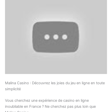
Malina Casino : Découvrez les joies du jeu en ligne en toute
simplicité
Vous cherchez une expérience de casino en ligne
inoubliable en France ? Ne cherchez pas plus loin que