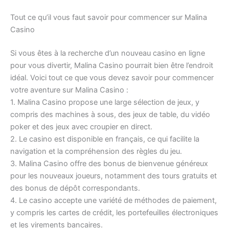
Tout ce qu’il vous faut savoir pour commencer sur Malina
Casino
Si vous êtes à la recherche d’un nouveau casino en ligne
pour vous divertir, Malina Casino pourrait bien être l’endroit
idéal. Voici tout ce que vous devez savoir pour commencer
votre aventure sur Malina Casino :
1. Malina Casino propose une large sélection de jeux, y
compris des machines à sous, des jeux de table, du vidéo
poker et des jeux avec croupier en direct.
2. Le casino est disponible en français, ce qui facilite la
navigation et la compréhension des règles du jeu.
3. Malina Casino offre des bonus de bienvenue généreux
pour les nouveaux joueurs, notamment des tours gratuits et
des bonus de dépôt correspondants.
4. Le casino accepte une variété de méthodes de paiement,
y compris les cartes de crédit, les portefeuilles électroniques
et les virements bancaires.