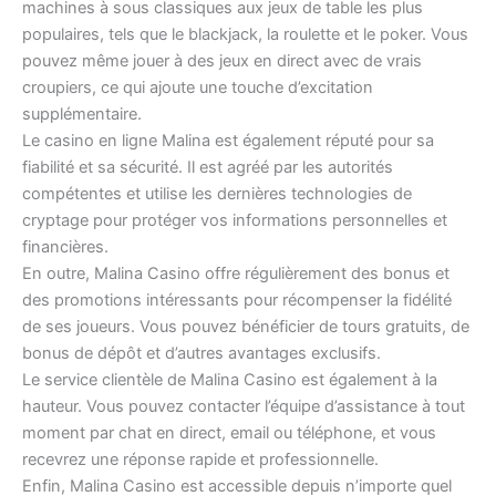
machines à sous classiques aux jeux de table les plus
populaires, tels que le blackjack, la roulette et le poker. Vous
pouvez même jouer à des jeux en direct avec de vrais
croupiers, ce qui ajoute une touche d’excitation
supplémentaire.
Le casino en ligne Malina est également réputé pour sa
fiabilité et sa sécurité. Il est agréé par les autorités
compétentes et utilise les dernières technologies de
cryptage pour protéger vos informations personnelles et
financières.
En outre, Malina Casino offre régulièrement des bonus et
des promotions intéressants pour récompenser la fidélité
de ses joueurs. Vous pouvez bénéficier de tours gratuits, de
bonus de dépôt et d’autres avantages exclusifs.
Le service clientèle de Malina Casino est également à la
hauteur. Vous pouvez contacter l’équipe d’assistance à tout
moment par chat en direct, email ou téléphone, et vous
recevrez une réponse rapide et professionnelle.
Enfin, Malina Casino est accessible depuis n’importe quel