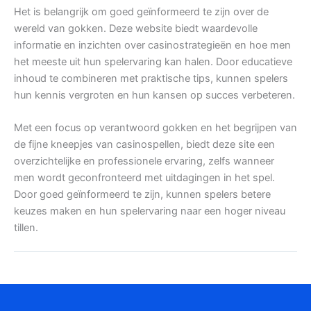
Het is belangrijk om goed geïnformeerd te zijn over de
wereld van gokken. Deze website biedt waardevolle
informatie en inzichten over casinostrategieën en hoe men
het meeste uit hun spelervaring kan halen. Door educatieve
inhoud te combineren met praktische tips, kunnen spelers
hun kennis vergroten en hun kansen op succes verbeteren.
Met een focus op verantwoord gokken en het begrijpen van
de fijne kneepjes van casinospellen, biedt deze site een
overzichtelijke en professionele ervaring, zelfs wanneer
men wordt geconfronteerd met uitdagingen in het spel.
Door goed geïnformeerd te zijn, kunnen spelers betere
keuzes maken en hun spelervaring naar een hoger niveau
tillen.