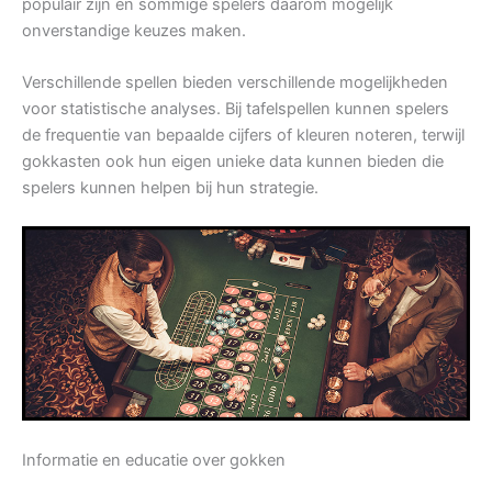
populair zijn en sommige spelers daarom mogelijk
onverstandige keuzes maken.
Verschillende spellen bieden verschillende mogelijkheden
voor statistische analyses. Bij tafelspellen kunnen spelers
de frequentie van bepaalde cijfers of kleuren noteren, terwijl
gokkasten ook hun eigen unieke data kunnen bieden die
spelers kunnen helpen bij hun strategie.
Informatie en educatie over gokken