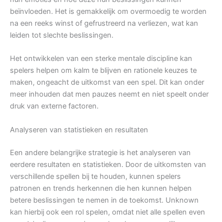
beïnvloeden. Het is gemakkelijk om overmoedig te worden
na een reeks winst of gefrustreerd na verliezen, wat kan
leiden tot slechte beslissingen.
Het ontwikkelen van een sterke mentale discipline kan
spelers helpen om kalm te blijven en rationele keuzes te
maken, ongeacht de uitkomst van een spel. Dit kan onder
meer inhouden dat men pauzes neemt en niet speelt onder
druk van externe factoren.
Analyseren van statistieken en resultaten
Een andere belangrijke strategie is het analyseren van
eerdere resultaten en statistieken. Door de uitkomsten van
verschillende spellen bij te houden, kunnen spelers
patronen en trends herkennen die hen kunnen helpen
betere beslissingen te nemen in de toekomst. Unknown
kan hierbij ook een rol spelen, omdat niet alle spellen even