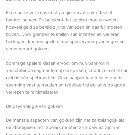
Een succesvolle casinostrategie omvat ook effectief
bankrollbeheer. Dit betekent dat spelers moeten weten
hoeveel geld ze bereid zijn te verliezen en daarbij moeten
blijven. Door grenzen te stellen aan inzetten en verloren
bedragen, kunnen spelers hun speelervaring verlengen en
verantwoord gokken.
Sommige spelers kiezen ervoor om hun bankroll in
verschillende segmenten op te splitsen, zodat ze niet al hun
geld in één spel inzetten. Deze aanpak kan helpen om de
spanning vast te houden en tegelijkertijd de kans op grote
verliezen te minimaliseren.
De psychologie van gokken
De mentale aspecten van gokken zijn net zo belangrijk als
de strategieën zelf. Spelers moeten zich bewust zijn van
hun emoties en hoe deze hun beslissingen kunnen