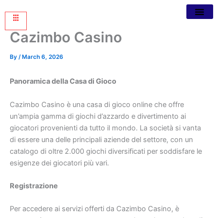
Cazimbo Casino
By
/
March 6, 2026
Panoramica della Casa di Gioco
Cazimbo Casino è una casa di gioco online che offre
un’ampia gamma di giochi d’azzardo e divertimento ai
giocatori provenienti da tutto il mondo. La società si vanta
di essere una delle principali aziende
del settore, con un
catalogo di oltre 2.000 giochi diversificati per soddisfare le
esigenze dei giocatori più vari.
Registrazione
Per accedere ai servizi offerti da Cazimbo Casino, è