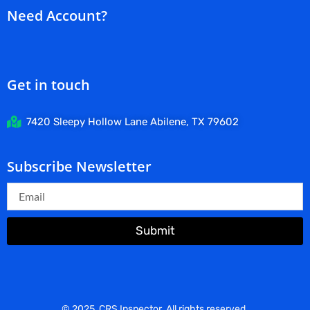
Need Account?
Get in touch
7420 Sleepy Hollow Lane Abilene, TX 79602
Subscribe Newsletter
Submit
© 2025, CRS Inspector. All rights reserved.