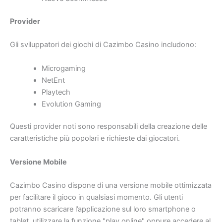
Provider
Gli sviluppatori dei giochi di Cazimbo Casino includono:
Microgaming
NetEnt
Playtech
Evolution Gaming
Questi provider noti sono responsabili della creazione delle
caratteristiche più popolari e richieste dai giocatori.
Versione Mobile
Cazimbo Casino dispone di una versione mobile ottimizzata
per facilitare il gioco in qualsiasi momento. Gli utenti
potranno scaricare l’applicazione sul loro smartphone o
tablet, utilizzare la funzione "play online" oppure accedere al