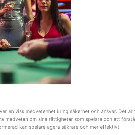
ver en viss medvetenhet kring säkerhet och ansvar. Det är vi
vara medveten om sina rättigheter som spelare och att förs
rmerad kan spelare agera säkrare och mer effektivt.