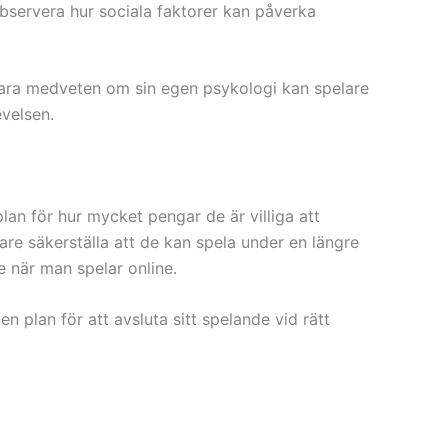
observera hur sociala faktorer kan påverka
t vara medveten om sin egen psykologi kan spelare
evelsen.
lan för hur mycket pengar de är villiga att
are säkerställa att de kan spela under en längre
le när man spelar online.
n plan för att avsluta sitt spelande vid rätt