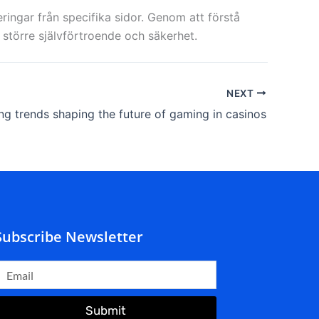
ingar från specifika sidor. Genom att förstå
större självförtroende och säkerhet.
NEXT
g trends shaping the future of gaming in casinos
Subscribe Newsletter
Submit