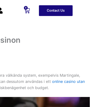
0
Cart
Contact Us
asinon
lera välkända system, exempelvis Martingale,
 kan dessutom användas i ett
online casino utan
 riskbenägenhet och budget.