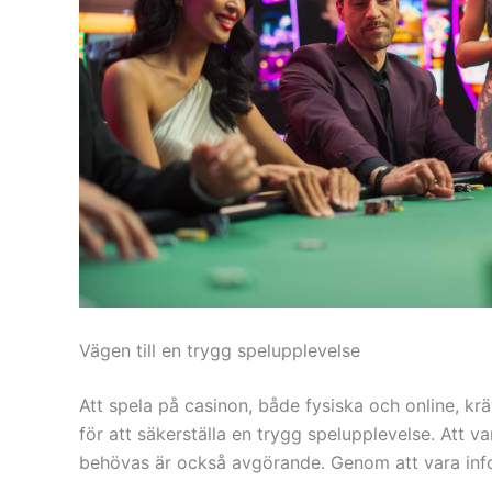
Vägen till en trygg spelupplevelse
Att spela på casinon, både fysiska och online, krä
för att säkerställa en trygg spelupplevelse. Att 
behövas är också avgörande. Genom att vara info