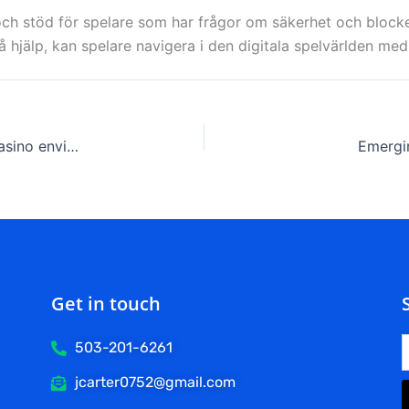
ch stöd för spelare som har frågor om säkerhet och blocker
hjälp, kan spelare navigera i den digitala spelvärlden med 
Exploring the secrets of winning strategies in a casino environment
Emergin
Get in touch
503-201-6261
jcarter0752@gmail.com