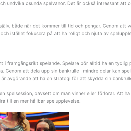
t och undvika osunda spelvanor. Det är också intressant att 
g själv, både när det kommer till tid och pengar. Genom at
er och istället fokusera på att ha roligt och njuta av speluppl
 i framgångsrikt spelande. Spelare bör alltid ha en tydlig p
a. Genom att dela upp sin bankrulle i mindre delar kan spel
et är avgörande att ha en strategi för att skydda sin bankrul
n spelsession, oavsett om man vinner eller förlorar. Att ha e
a till en mer hållbar spelupplevelse.