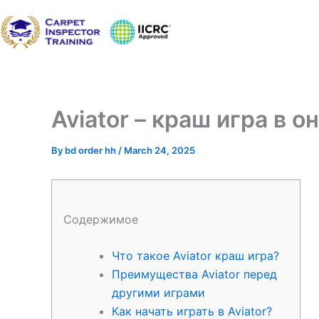
Skip
to
content
Aviator – краш игра в о
By
bd order hh
/
March 24, 2025
Содержимое
Что такое Aviator краш игра?
Преимущества Aviator перед
другими играми
Как начать играть в Aviator?