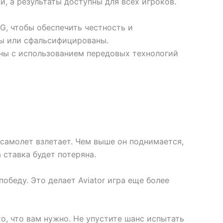
, а результаты доступны для всех игроков.
G, чтобы обеспечить честность и
ны или сфальсифицированы.
ены с использованием передовых технологий
к самолет взлетает. Чем выше он поднимается,
 ставка будет потеряна.
победу. Это делает Aviator игра еще более
то, что вам нужно. Не упустите шанс испытать