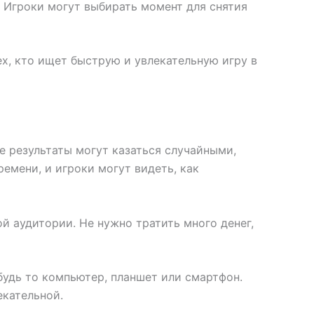
. Игроки могут выбирать момент для снятия
ех, кто ищет быструю и увлекательную игру в
де результаты могут казаться случайными,
емени, и игроки могут видеть, как
й аудитории. Не нужно тратить много денег,
будь то компьютер, планшет или смартфон.
екательной.