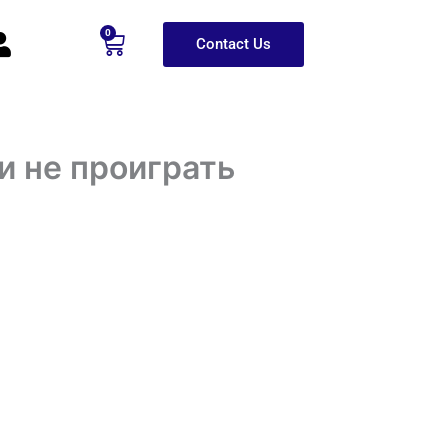
0
Cart
Contact Us
 и не проиграть