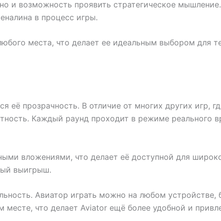
, но и возможность проявить стратегическое мышление
еналина в процесс игры.
любого места, что делает ее идеальным выбором для т
я её прозрачность. В отличие от многих других игр, г
стность. Каждый раунд проходит в режиме реального вр
ными вложениями, что делает её доступной для широко
ный выигрыш.
льность. Авиатор играть можно на любом устройстве, 
 месте, что делает Aviator ещё более удобной и привл