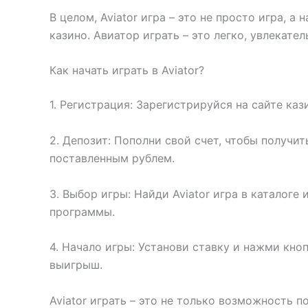
В целом, Aviator игра – это не просто игра,
казино. Авиатор играть – это легко, увлекател
Как начать играть в Aviator?
1. Регистрация: Зарегистрируйся на сайте каз
2. Депозит: Пополни свой счет, чтобы получи
поставленным рублем.
3. Выбор игры: Найди Aviator игра в каталоге
программы.
4. Начало игры: Установи ставку и нажми кноп
выигрыш.
Aviator играть – это не только возможность 