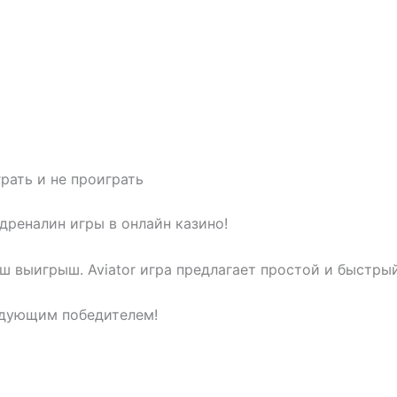
грать и не проиграть
адреналин игры в онлайн казино!
аш выигрыш. Aviator игра предлагает простой и быстры
ледующим победителем!