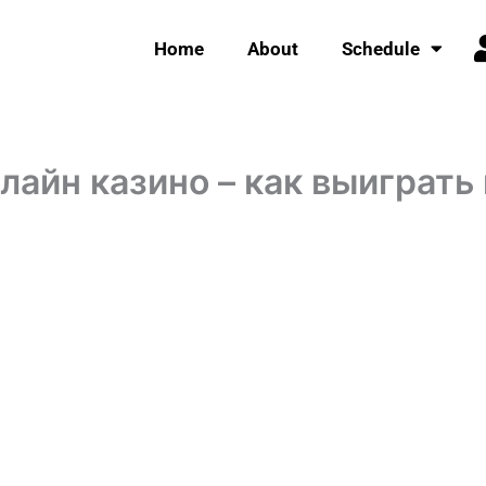
Home
About
Schedule
нлайн казино – как выиграть