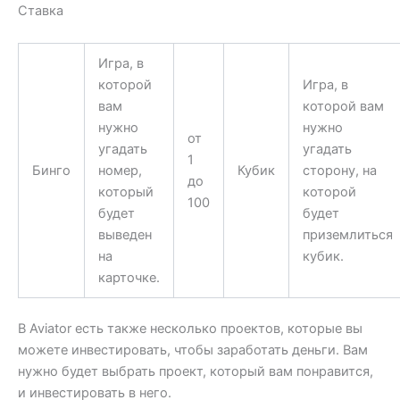
Ставка
Игра, в
которой
Игра, в
вам
которой вам
нужно
нужно
от
угадать
угадать
1
Бинго
номер,
Кубик
сторону, на
до
который
которой
100
будет
будет
выведен
приземлиться
на
кубик.
карточке.
В Aviator есть также несколько проектов, которые вы
можете инвестировать, чтобы заработать деньги. Вам
нужно будет выбрать проект, который вам понравится,
и инвестировать в него.