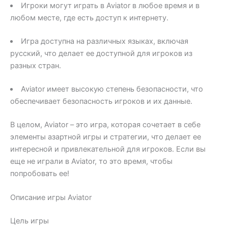
Игроки могут играть в Aviator в любое время и в
любом месте, где есть доступ к интернету.
Игра доступна на различных языках, включая
русский, что делает ее доступной для игроков из
разных стран.
Aviator имеет высокую степень безопасности, что
обеспечивает безопасность игроков и их данные.
В целом, Aviator – это игра, которая сочетает в себе
элементы азартной игры и стратегии, что делает ее
интересной и привлекательной для игроков. Если вы
еще не играли в Aviator, то это время, чтобы
попробовать ее!
Описание игры Aviator
Цель игры