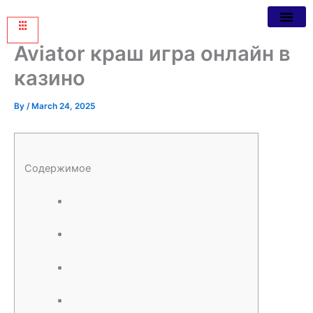
Aviator краш игра онлайн в
казино
By
/
March 24, 2025
Содержимое