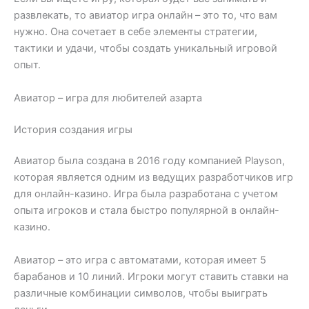
развлекать, то авиатор игра онлайн – это то, что вам
нужно. Она сочетает в себе элементы стратегии,
тактики и удачи, чтобы создать уникальный игровой
опыт.
Авиатор – игра для любителей азарта
История создания игры
Авиатор была создана в 2016 году компанией Playson,
которая является одним из ведущих разработчиков игр
для онлайн-казино. Игра была разработана с учетом
опыта игроков и стала быстро популярной в онлайн-
казино.
Авиатор – это игра с автоматами, которая имеет 5
барабанов и 10 линий. Игроки могут ставить ставки на
различные комбинации символов, чтобы выиграть