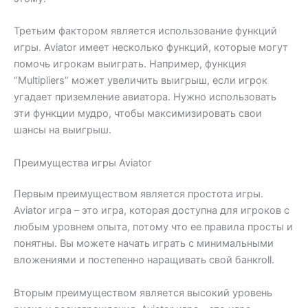
Третьим фактором является использование функций
игры. Aviator имеет несколько функций, которые могут
помочь игрокам выиграть. Например, функция
“Multipliers” может увеличить выигрыш, если игрок
угадает приземление авиатора. Нужно использовать
эти функции мудро, чтобы максимизировать свои
шансы на выигрыш.
Преимущества игры Aviator
Первым преимуществом является простота игры.
Aviator игра – это игра, которая доступна для игроков с
любым уровнем опыта, потому что ее правила просты и
понятны. Вы можете начать играть с минимальными
вложениями и постепенно наращивать свой банкroll.
Вторым преимуществом является высокий уровень