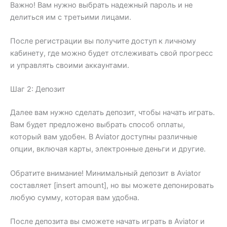
Важно! Вам нужно выбрать надежный пароль и не
делиться им с третьими лицами.
После регистрации вы получите доступ к личному
кабинету, где можно будет отслеживать свой прогресс
и управлять своими аккаунтами.
Шаг 2: Депозит
Далее вам нужно сделать депозит, чтобы начать играть.
Вам будет предложено выбрать способ оплаты,
который вам удобен. В Aviator доступны различные
опции, включая карты, электронные деньги и другие.
Обратите внимание! Минимальный депозит в Aviator
составляет [insert amount], но вы можете депонировать
любую сумму, которая вам удобна.
После депозита вы сможете начать играть в Aviator и