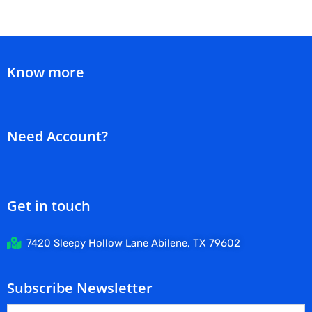
Know more
Need Account?
Get in touch
7420 Sleepy Hollow Lane Abilene, TX 79602
Subscribe Newsletter