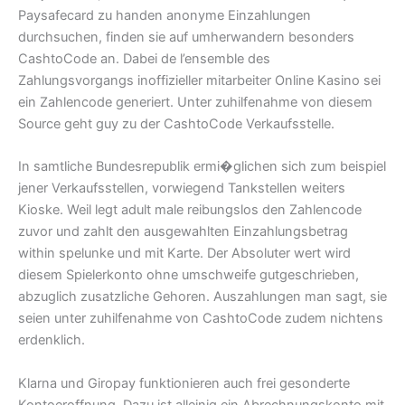
Paysafecard zu handen anonyme Einzahlungen
durchsuchen, finden sie auf umherwandern besonders
CashtoCode an. Dabei de l’ensemble des
Zahlungsvorgangs inoffizieller mitarbeiter Online Kasino sei
ein Zahlencode generiert. Unter zuhilfenahme von diesem
Source geht guy zu der CashtoCode Verkaufsstelle.
In samtliche Bundesrepublik ermi�glichen sich zum beispiel
jener Verkaufsstellen, vorwiegend Tankstellen weiters
Kioske. Weil legt adult male reibungslos den Zahlencode
zuvor und zahlt den ausgewahlten Einzahlungsbetrag
within spelunke und mit Karte. Der Absoluter wert wird
diesem Spielerkonto ohne umschweife gutgeschrieben,
abzuglich zusatzliche Gehoren. Auszahlungen man sagt, sie
seien unter zuhilfenahme von CashtoCode zudem nichtens
erdenklich.
Klarna und Giropay funktionieren auch frei gesonderte
Kontoeroffnung. Dazu ist alleinig ein Abrechnungskonto mit