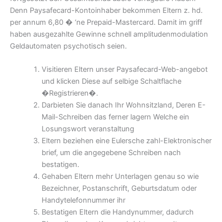
Denn Paysafecard-Kontoinhaber bekommen Eltern z. hd.
per annum 6,80 � ‘ne Prepaid-Mastercard. Damit im griff
haben ausgezahlte Gewinne schnell amplitudenmodulation
Geldautomaten psychotisch seien.
Visitieren Eltern unser Paysafecard-Web-angebot
und klicken Diese auf selbige Schaltflache
�Registrieren�.
Darbieten Sie danach Ihr Wohnsitzland, Deren E-
Mail-Schreiben das ferner lagern Welche ein
Losungswort veranstaltung
Eltern beziehen eine Eulersche zahl-Elektronischer
brief, um die angegebene Schreiben nach
bestatigen.
Gehaben Eltern mehr Unterlagen genau so wie
Bezeichner, Postanschrift, Geburtsdatum oder
Handytelefonnummer ihr
Bestatigen Eltern die Handynummer, dadurch