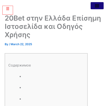
20Bet στην Ελλάδα Επίσημη
Ιστοσελίδα και Οδηγός
Χρήσης
By
/
March 22, 2025
Содержимое