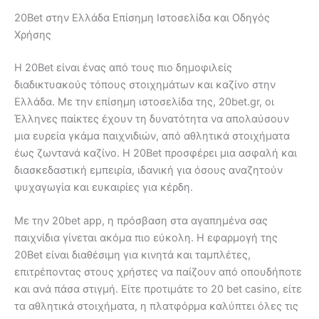
20Bet στην Ελλάδα Επίσημη Ιστοσελίδα και Οδηγός
Χρήσης
Η 20Bet είναι ένας από τους πιο δημοφιλείς
διαδικτυακούς τόπους στοιχημάτων και καζίνο στην
Ελλάδα. Με την επίσημη ιστοσελίδα της, 20bet.gr, οι
Έλληνες παίκτες έχουν τη δυνατότητα να απολαύσουν
μια ευρεία γκάμα παιχνιδιών, από αθλητικά στοιχήματα
έως ζωντανά καζίνο. Η 20Bet προσφέρει μια ασφαλή και
διασκεδαστική εμπειρία, ιδανική για όσους αναζητούν
ψυχαγωγία και ευκαιρίες για κέρδη.
Με την 20bet app, η πρόσβαση στα αγαπημένα σας
παιχνίδια γίνεται ακόμα πιο εύκολη. Η εφαρμογή της
20Bet είναι διαθέσιμη για κινητά και ταμπλέτες,
επιτρέποντας στους χρήστες να παίζουν από οπουδήποτε
και ανά πάσα στιγμή. Είτε προτιμάτε το 20 bet casino, είτε
τα αθλητικά στοιχήματα, η πλατφόρμα καλύπτει όλες τις