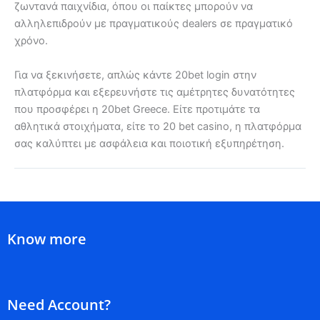
ζωντανά παιχνίδια, όπου οι παίκτες μπορούν να
αλληλεπιδρούν με πραγματικούς dealers σε πραγματικό
χρόνο.
Για να ξεκινήσετε, απλώς κάντε 20bet login στην
πλατφόρμα και εξερευνήστε τις αμέτρητες δυνατότητες
που προσφέρει η 20bet Greece. Είτε προτιμάτε τα
αθλητικά στοιχήματα, είτε το 20 bet casino, η πλατφόρμα
σας καλύπτει με ασφάλεια και ποιοτική εξυπηρέτηση.
Know more
Need Account?