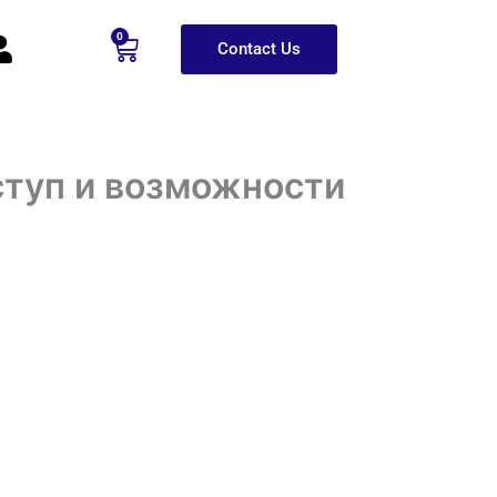
0
Cart
Contact Us
ступ и возможности